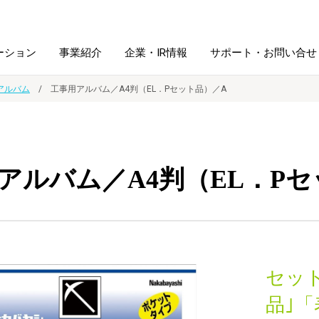
ーション
事業紹介
企業・IR情報
サポート・お問い合せ
アルバム
工事用アルバム／A4判（EL．Pセット品）／A
レーム・
シュレッダ・
図書館ソリューション
経営方針
ラミネータ
アルバム／A4判（EL．Pセ
ファイル・
学校ソリューション
沿革
紙製品
ホルダー用品
総務＋クリエイティブ
採用情報
連
デジタルカメラ関連
セット
デジタル文具
品｣