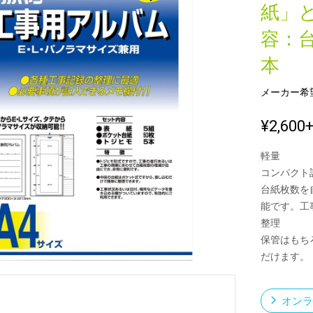
紙」
容：台
新製品一覧
本
メーカー希
¥2,600
軽量
コンパクト
台紙枚数を
能です。工
整理
保管はもち
だけます。
オンラ