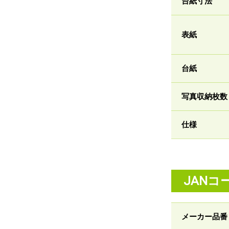
台紙寸法
表紙
台紙
写真収納枚数
仕様
JANコ
メーカー品番