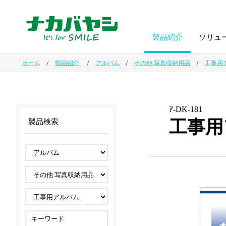
製品紹介
ソリュ
ホーム
製品紹介
アルバム
その他 写真収納用品
工事用
フォトフ
BPO
トップメッセージ
（ビジネス・プロセス・アウトソーシング）
アルバム
額縁
ｱ-DK-181
工事用
製品検索
オーダー手帳・ノベルティ制作
IR情報
プリンタ用紙
ノート・
スマートフォン・
ドキュメントスキャニングサービス
サステナビリティ
ゲーム関
タブレット関連
導入事例
防災・
シルバー
セキュリティ用品