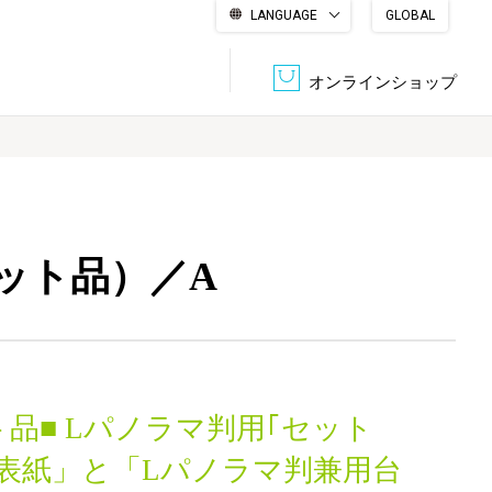
LANGUAGE
GLOBAL
English
繁體中文
简体中文
한국어
日本語
オンラインショップ
文書管理・機密抹消
会社概要
収納・整理用品
ファニチャー
ット品）／A
DPS（データ・プリント・サービス）
認証一覧
筆記具
パソコン周辺機器
サステナブルな紙器製品「asue（あすえ）」
ボード用品
事務用品
品■ Lパノラマ判用｢セット
キャラクター・
学童用品
シリーズ商品
「表紙」と「Lパノラマ判兼用台