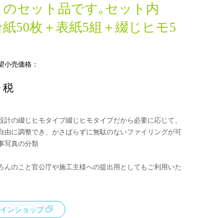
とのセット品です｡セット内
紙50枚＋表紙5組＋綴じヒモ5
望小売価格：
+ 税
設計の綴じヒモタイプ綴じヒモタイプだから必要に応じて、
自由に調整でき、かさばらずに無駄のないファイリングが可
事写真の分類
ろんのこと官公庁や施工主様への提出用としてもご利用いた
インショップ