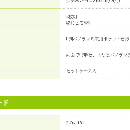
タテ297×ヨコ210mm(A4判)
5枚組
綴じヒモ5本
L判パノラマ判兼用ポケット台紙
両面でL判6枚、またはパノラマ判
セットケース入
ード
ｱ-DK-181