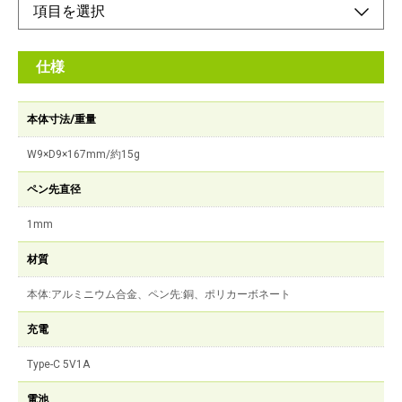
仕様
本体寸法/重量
W9×D9×167mm/約15g
ペン先直径
1mm
材質
本体:アルミニウム合金、ペン先:銅、ポリカーボネート
充電
Type-C 5V1A
電池