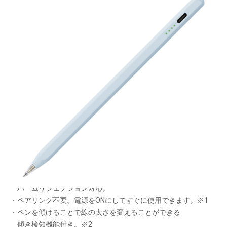
極細で高感度
細部まで描ける！
メーカー希望小売価格：
¥3,980
+ 税
・細かな文字やイラストが描きやすい充電式タッチペン。
・直径1mmの金属製極細ペン先を採用。摩擦の少ない滑るよう
な
タッチで、消耗しづらく長寿命。
・手のひらが画面に当たっても誤動作しない
パームリジェクション対応。
・ペアリング不要。電源をONにしてすぐに使用できます。※1
・ペンを傾けることで線の太さを変えることができる
傾き検知機能付き。※2