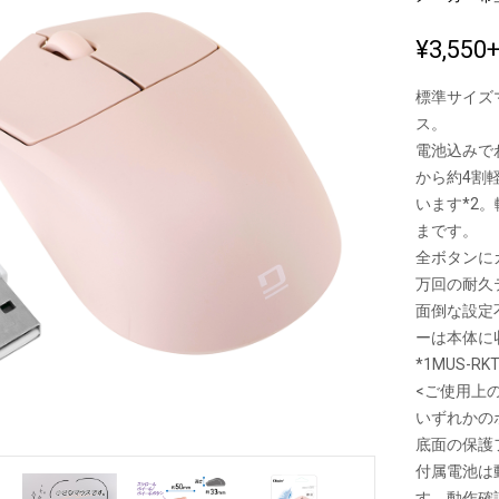
¥3,550
新製品一覧
標準サイズ
ス。
電池込みで
から約4割
います*2
まです。
全ボタンに
万回の耐久
面倒な設定
ーは本体に
*1MUS-RKT
<ご使用上
いずれかの
底面の保護
付属電池は
す。動作確