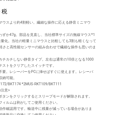
+ 税
マウスより約4割軽い。繊細な操作に応える静音ミニマウ
わずか47g。部品を見直し、当社標準サイズの無線マウス*1
軽量化。当社の軽量ミニマウスと比較しても3割も軽くなって
。軽さと高性能センサーの組み合わせで繊細な操作も思いのま
カチカチしない静音タイプ。左右は通常の10倍となる1000
テストをクリアしたスイッチです。
不要。レシーバーをPCに挿せばすぐに使えます。レシーバ
収納可能。
172/BKT174 *2MUS-RKT109/BKT111
の注意>
ボタンをクリックするとスリープモードが解除されます。
フィルムは剥がしてご使用ください。
動作確認用です。輸送中に残量が減っている場合がありま
認後新品に交換してご使用ください。