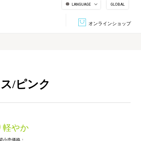
LANGUAGE
GLOBAL
English
繁體中文
简体中文
한국어
日本語
オンラインショップ
文書管理・機密抹消
会社概要
収納・整理用品
ファニチャー
DPS（データ・プリント・サービス）
認証一覧
筆記具
パソコン周辺機器
ウス/ピンク
サステナブルな紙器製品「asue（あすえ）」
ボード用品
事務用品
キャラクター・
り軽やか
学童用品
シリーズ商品
望小売価格：