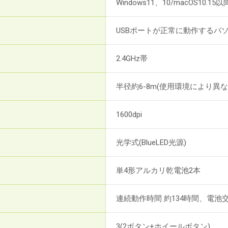
Windows11、10/macOS10
USBポートが正常に動作するパ
2.4GHz帯
半径約6-8m(使用環境により異な
1600dpi
光学式(BlueLED光源)
単4形アルカリ乾電池2本
連続動作時間 約134時間、電池交
3(2ボタン+ホイールボタン)