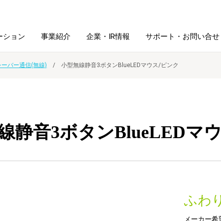
ーション
事業紹介
企業・IR情報
サポート・お問い合せ
シーバー通信(無線)
小型無線静音3ボタンBlueLEDマウス/ピンク
レーム・
シュレッダ・
図書館ソリューション
経営方針
ラミネータ
ファイル・
学校ソリューション
沿革
紙製品
線静音3ボタンBlueLEDマ
ホルダー用品
総務＋クリエイティブ
採用情報
連
デジタルカメラ関連
ふわ
デジタル文具
メーカー希