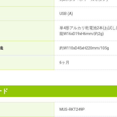
USB (A)
単4形アルカリ乾電池2本(お試
能W16xD19xH6mm/約2g)
法
約W110xD45xH220mm/105g
6ヶ月
ード
MUS-RKT249P