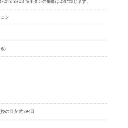
.15以降/ChromeOS ※ボタンの機能はOSに準じます。
ソコン
る)
換の目安 約294日