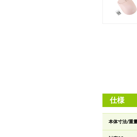
仕様
本体寸法/重