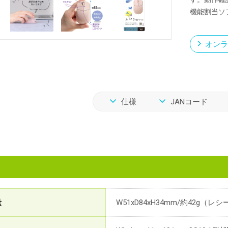
機能割当ソフト
オンラ
仕様
JANコード
量
W51xD84xH34mm/約42g