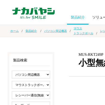
製品紹介
ソリュ
マウス
ホーム
製品紹介
パソコン周辺機器
レ
トラックボール
フォトフ
BPO
トップメッセージ
（ビジネス・プロセス・アウトソーシング）
アルバム
額縁
MUS-RKT249P
オーダー手帳・ノベルティ制作
IR情報
プリンタ用紙
ノート・
小型無
製品検索
スマートフォン・
ドキュメントスキャニングサービス
サステナビリティ
ゲーム関
タブレット関連
導入事例
防災・
シルバー
セキュリティ用品