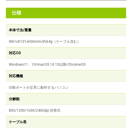
仕様
本体寸法/重量
W61xD101xH36mm/約64g（ケーブル含む）
対応OS
Windows11、10/macOS 10.15以降/ChromeOS
対応機種
USBポートが正常に動作するパソコン
分解能
800/1200/1600/2400dpi 切替式
ケーブル長