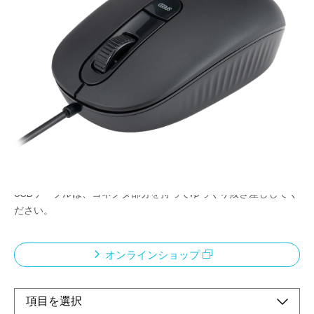
簡単接続
メーカー希望小売価格：
¥1,550
+ 税
面倒な設定不要。 PCにケーブルを挿すだけでご使用いただけま
す。
全ボタン静音仕様
読み取り能力の高いBlueLEDセンサー。
ポインター速度は4段階切替式
<ご使用上の注意>
USBケーブルは、コネクタ部分を持ってゆっくり抜き差ししてく
ださい。
オンラインショップ