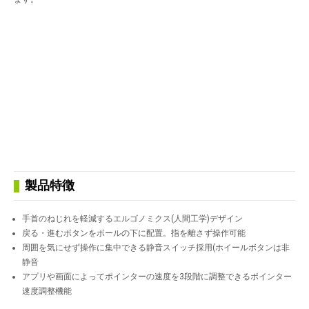
製品特徴
手首のねじれを軽減するエルゴノミクス(人間工学)デザイン
戻る・進むボタンをボールの下に配置。指を離さず操作可能
周囲を気にせず操作に集中できる静音スイッチ採用(ホイールボタンは非
静音
アプリや画面によってポインターの速度を3段階に調整できるポインター
速度調整機能