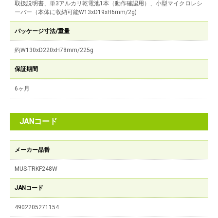
取扱説明書、単3アルカリ乾電池1本（動作確認用）、小型マイクロレシ
ーバー（本体に収納可能W13xD19xH6mm/2g)
パッケージ寸法/重量
約W130xD220xH78mm/225g
保証期間
6ヶ月
JANコード
メーカー品番
MUS-TRKF248W
JANコード
4902205271154