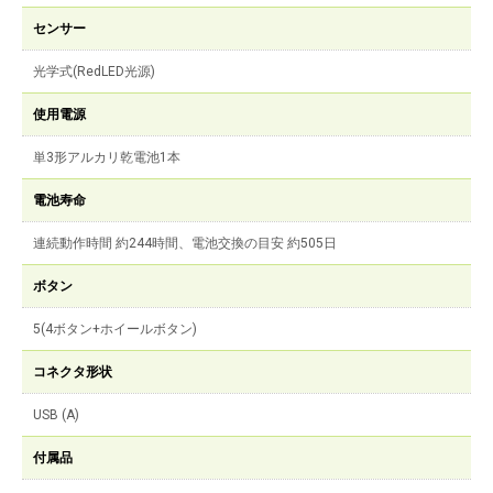
センサー
光学式(RedLED光源)
使用電源
単3形アルカリ乾電池1本
電池寿命
連続動作時間 約244時間、電池交換の目安 約505日
ボタン
5(4ボタン+ホイールボタン)
コネクタ形状
USB (A)
付属品