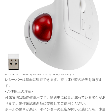
人間工学デザインでリラックス操作
メーカー希望小売価格：
¥8,980
+ 税
大きく傾いたエルゴノミクス形状。手首の捩れを軽減します。
静音仕様。左右には300万回の耐久テストをクリアしたスイッチ
を採用。※ホイールボタンは非静音仕様。
「進む」「戻る」ボタンでWeb操作快適。
「ホイール・進む・戻る」ボタンをカスタマイズできる[Digio2
Mouse Setting]対応(Windows、Macのみ)。
ポインター速度を3段階で切り替えられます。
レシーバーは底面に収納できます。持ち運び時の紛失を防ぎま
す。
<ご使用上の注意>
付属電池は動作確認用です。輸送中に残量が減っている場合があ
ります。動作確認後新品に交換してご使用ください。
ボールの動きが悪い、ポインターの反応が鈍いと感じたら、少量