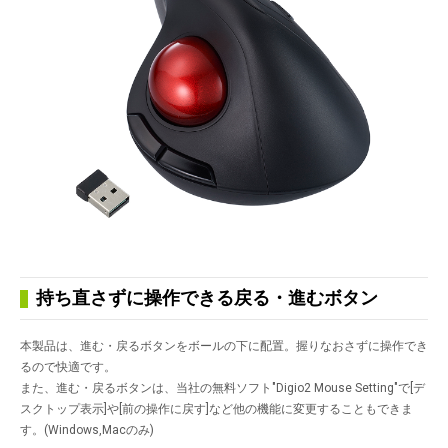
持ち直さずに操作できる戻る・進むボタン
本製品は、進む・戻るボタンをボールの下に配置。握りなおさずに操作でき
るので快適です。
また、進む・戻るボタンは、当社の無料ソフト"Digio2 Mouse Setting"で[デ
スクトップ表示]や[前の操作に戻す]など他の機能に変更することもできま
す。(Windows,Macのみ)