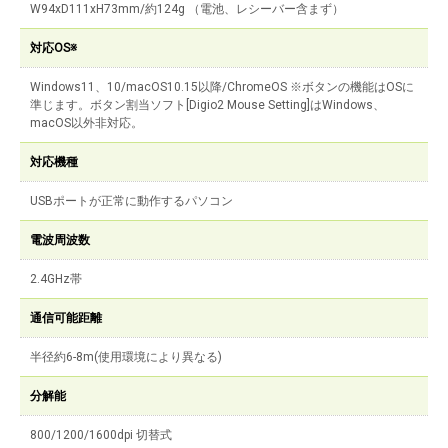
W94xD111xH73mm/約124g （電池、レシーバー含まず）
対応OS※
Windows11、10/macOS10.15以降/ChromeOS ※ボタンの機能はOSに
準じます。ボタン割当ソフト[Digio2 Mouse Setting]はWindows、
macOS以外非対応。
対応機種
USBポートが正常に動作するパソコン
電波周波数
2.4GHz帯
通信可能距離
半径約6-8m(使用環境により異なる)
分解能
800/1200/1600dpi 切替式