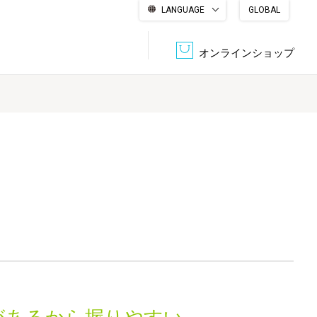
LANGUAGE
GLOBAL
English
繁體中文
简体中文
한국어
日本語
オンラインショップ
文書管理・機密抹消
会社概要
収納・整理用品
ファニチャー
DPS（データ・プリント・サービス）
認証一覧
筆記具
パソコン周辺機器
サステナブルな紙器製品「asue（あすえ）」
ボード用品
事務用品
キャラクター・
学童用品
シリーズ商品