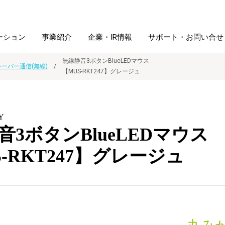
ーション
事業紹介
企業・IR情報
サポート・お問い合せ
無線静音3ボタンBlueLEDマウス
シーバー通信(無線)
【MUS-RKT247】グレージュ
レーム・
シュレッダ・
図書館ソリューション
経営方針
ラミネータ
Y
ファイル・
学校ソリューション
沿革
紙製品
音3ボタンBlueLEDマウス
ホルダー用品
-RKT247】グレージュ
総務＋クリエイティブ
採用情報
連
デジタルカメラ関連
デジタル文具