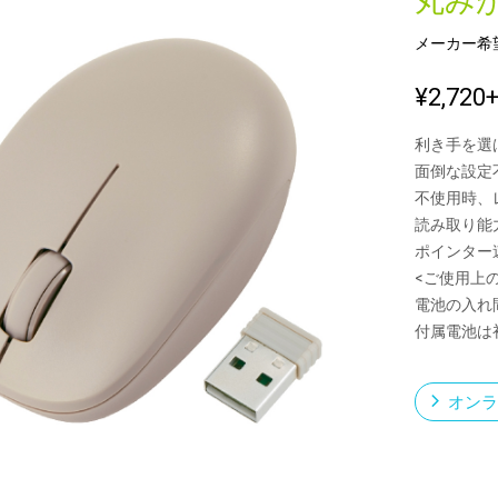
丸み
メーカー希
新製品一覧
¥2,720
利き手を選
面倒な設定
不使用時、
読み取り能力
ポインター速度
<ご使用上
電池の入れ
付属電池は
オンラ