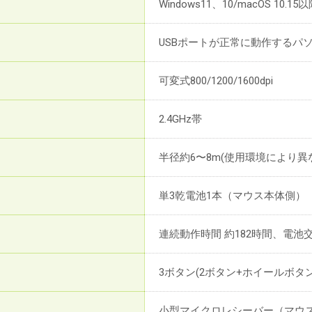
Windows11、10/macOS 10.15以
USBポートが正常に動作するパ
可変式800/1200/1600dpi
2.4GHz帯
半径約6〜8m(使用環境により異
単3乾電池1本（マウス本体側）
連続動作時間 約182時間、電池交
3ボタン(2ボタン+ホイールボタン
小型マイクロレシーバー（マウス本体