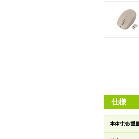
仕様
本体寸法/重