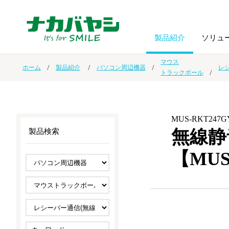
製品紹介
ソリュ
マウス
ホーム
製品紹介
パソコン周辺機器
レ
トラックボール
フォトフ
BPO
トップメッセージ
（ビジネス・プロセス・アウトソーシング）
アルバム
額縁
MUS-RKT247G
オーダー手帳・ノベルティ制作
IR情報
プリンタ用紙
ノート・
無線静
製品検索
【MUS
スマートフォン・
ドキュメントスキャニングサービス
サステナビリティ
ゲーム関
タブレット関連
導入事例
防災・
シルバー
セキュリティ用品