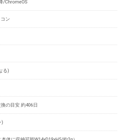
降/ChromeOS
ソコン
なる)
換の目安 約406日
)
に収納可能W14xD19xH5/約2g）