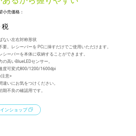
があるから握りやすい
望小売価格：
+ 税
ばない左右対称形状
不要。レシーバーを PCに挿すだけでご使用いただけます。
レシーバーを本体に収納することができます。
の高いBlueLEDセンサー。
可変式800/1200/1600dpi
の注意>
間違いにお気をつけください。
初期不良の確認用です。
インショップ