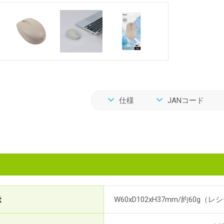
仕様
JANコード
量
W60xD102xH37mm/約60