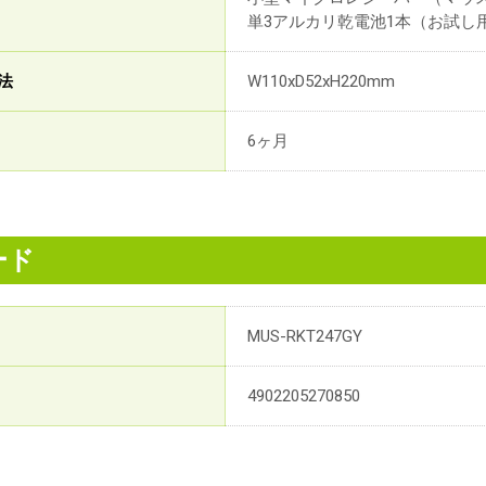
単3アルカリ乾電池1本（お試し
法
W110xD52xH220mm
6ヶ月
ード
MUS-RKT247GY
4902205270850