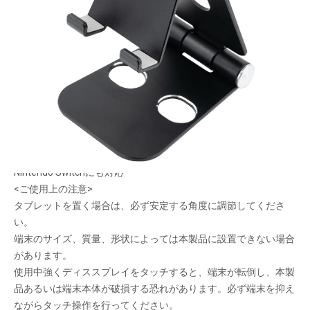
二軸の可動でお好みの角度にできるスマホスタン
ド
メーカー希望小売価格：
¥3,350
+ 税
タブレットにも対応した、スタイリッシュなアルミスタンド
二軸の可動部を搭載することで、より自由な角度調整、位置調整
が可能
コンパクトに折りたためて持ち運びに最適
端末設置面はシリコンで保護
Nintendo Switchにも対応
<ご使用上の注意>
タブレットを置く場合は、必ず安定する角度に調節してくださ
い。
端末のサイズ、質量、形状によっては本製品に設置できない場合
があります。
使用中強くディススプレイをタッチすると、端末が転倒し、本製
品あるいは端末本体が破損する恐れがあります。必ず端末を抑え
ながらタッチ操作を行ってください。