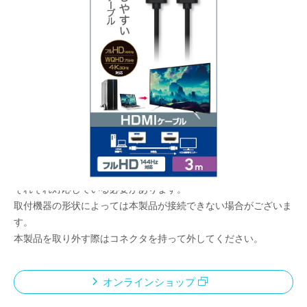
配線しやすいスリムケーブル
メーカー希望小売価格：
¥2,190
+ 税
ゲーミングモニターでも使用できるフルHD144Hz対応
細くて取り回しの良いスリムタイプ
狭い場所でも扱いやすいコンパクトなコネクタ
HDMIリンク機能（CEC）に対応
<ご使用上の注意>
本製品の対応する解像度・リフレッシュレートは接続する機器が
それぞれ対応している必要があります。
取付機器の形状によっては本製品が接続できない場合がございま
す。
本製品を取り外す際はコネクタを持って外してください。
オンラインショップ