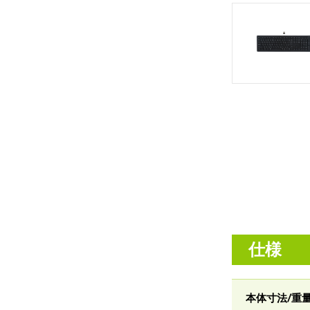
仕様
本体寸法/重