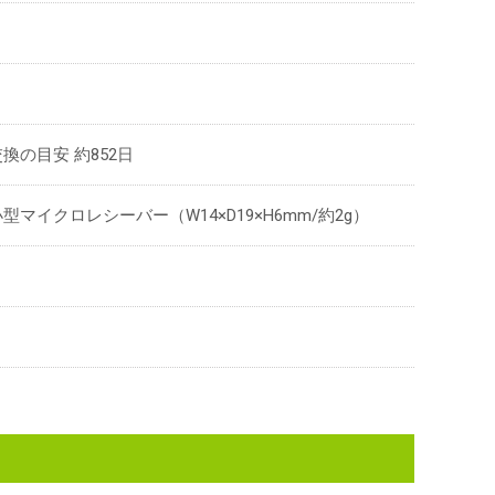
換の目安 約852日
型マイクロレシーバー（W14×D19×H6mm/約2g）