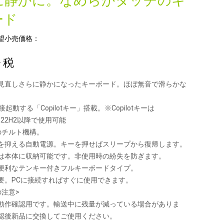
に静かに。なめらかタッチのキ
ード
望小売価格：
+ 税
見直しさらに静かになったキーボード。ほぼ無音で滑らかな
。
を直接起動する「Copilotキー」搭載。※Copilotキーは
11 22H2以降で使用可能
のチルト機構。
を抑える自動電源。キーを押せばスリープから復帰します。
は本体に収納可能です。非使用時の紛失を防ぎます。
便利なテンキー付きフルキーボードタイプ。
要。PCに接続すればすぐに使用できます。
の注意>
動作確認用です。輸送中に残量が減っている場合がありま
認後新品に交換してご使用ください。