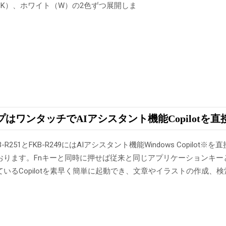
BK）、ホワイト（W）の2色ずつ展開しま
はワンタッチでAIアシスタント機能Copilotを直
251とFKB-R249にはAIアシスタント機能Windows Copilot
※
を直接
おります。Fnキーと同時に押せば従来と同じアプリケーションキー
いるCopilotを素早く簡単に起動でき、文章やイラストの作成、