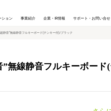
ーション
事業紹介
企業・IR情報
サポート・お問い合せ
”超静音”無線静音フルキーボード(テンキー付)/ブラック
レーム・
シュレッダ・
図書館ソリューション
経営方針
ラミネータ
ファイル・
学校ソリューション
沿革
紙製品
音”無線静音フルキーボード(
ホルダー用品
総務＋クリエイティブ
採用情報
連
デジタルカメラ関連
デジタル文具