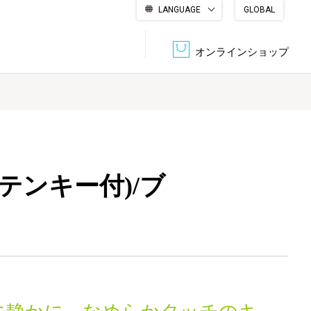
LANGUAGE
GLOBAL
English
繁體中文
简体中文
한국어
日本語
オンラインショップ
文書管理・機密抹消
会社概要
収納・整理用品
ファニチャー
DPS（データ・プリント・サービス）
認証一覧
筆記具
パソコン周辺機器
テンキー付)/ブ
サステナブルな紙器製品「asue（あすえ）」
ボード用品
事務用品
キャラクター・
学童用品
シリーズ商品