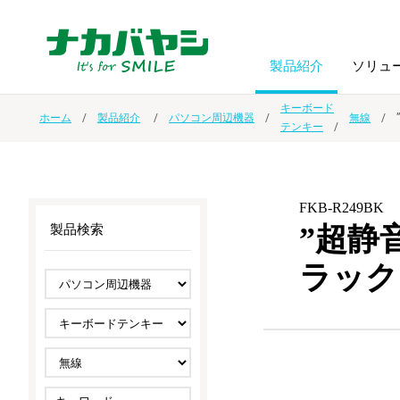
製品紹介
ソリュ
キーボード
ホーム
製品紹介
パソコン周辺機器
無線
テンキー
フォトフ
BPO
トップメッセージ
（ビジネス・プロセス・アウトソーシング）
アルバム
額縁
FKB-R249BK
オーダー手帳・ノベルティ制作
IR情報
プリンタ用紙
ノート・
”超静
製品検索
ラック
スマートフォン・
ドキュメントスキャニングサービス
サステナビリティ
ゲーム関
タブレット関連
導入事例
防災・
シルバー
セキュリティ用品