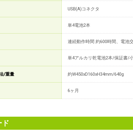
USB(A)コネクタ
単4電池2本
連続動作時間 約600時間、電池交
単4アルカリ乾電池2本/保証書/小
法/重量
約W450xD160xH34mm/640g
6ヶ月
ード