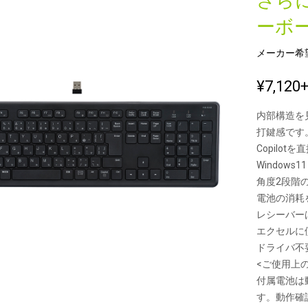
さら
ーボ
メーカー希
新製品一覧
¥7,120
内部構造を
打鍵感です
Copilot
Windows
角度2段階
電池の消耗
レシーバー
エクセルに
ドライバ不
<ご使用上
付属電池は
す。動作確