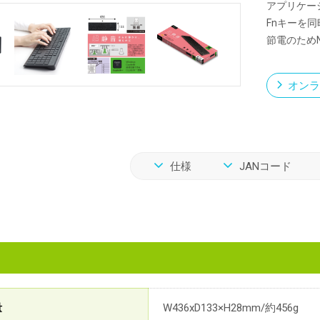
アプリケー
Fnキーを
節電のためN
オンラ
仕様
JANコード
量
W436xD133×H28mm/約456g