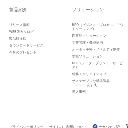
製品紹介
ソリューション
リリース情報
BPO（ビジネス・プロセス・アウ
トソーシング）
WEB版カタログ
図書館ソリューション
製品取扱店
文書管理・機密抹消
ダウンロードサービス
オーダー手帳・ノベルティ制作
今月のプレゼント
学校ソリューション
DPS（データ・プリント・サービ
ス）
総務＋クリエイティブ
サステナブルな紙器製品
「asue（あすえ）」
導入事例
プライバシーポリシー
サイトのご利用について
ナカバヤシSP