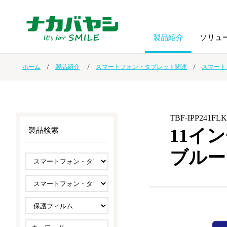
製品紹介
ソリュ
ホーム
製品紹介
スマートフォン・タブレット関連
スマート
フォトフ
BPO
トップメッセージ
（ビジネス・プロセス・アウトソーシング）
アルバム
額縁
TBF-IPP241FL
オーダー手帳・ノベルティ制作
IR情報
プリンタ用紙
ノート・
11イン
製品検索
ブルー
スマートフォン・
ドキュメントスキャニングサービス
サステナビリティ
ゲーム関
タブレット関連
導入事例
防災・
シルバー
セキュリティ用品