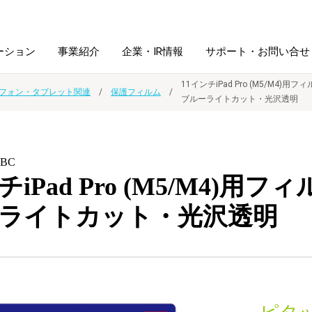
ーション
事業紹介
企業・IR情報
サポート・お問い合せ
11インチiPad Pro (M5/M4)用フ
フォン・タブレット関連
保護フィルム
ブルーライトカット・光沢透明
レーム・
シュレッダ・
図書館ソリューション
経営方針
ラミネータ
KBC
ファイル・
学校ソリューション
沿革
紙製品
チiPad Pro (M5/M4)用フ
ホルダー用品
ライトカット・光沢透明
総務＋クリエイティブ
採用情報
連
デジタルカメラ関連
デジタル文具