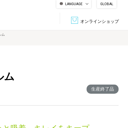
LANGUAGE
GLOBAL
English
繁體中文
简体中文
한국어
日本語
オンラインショップ
ィルム
文書管理・機密抹消
会社概要
収納・整理用品
ファニチャー
DPS（データ・プリント・サービス）
認証一覧
筆記具
パソコン周辺機器
ィルム
生産終了品
サステナブルな紙器製品「asue（あすえ）」
ボード用品
事務用品
キャラクター・
学童用品
シリーズ商品