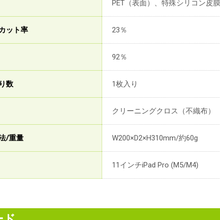
PET（表面）、特殊シリコン皮
カット率
23％
92％
り数
1枚入り
クリーニングクロス（不織布）
法/重量
W200×D2×H310mm/約60g
11インチiPad Pro (M5/M4)
ード