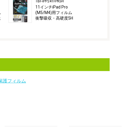
TBF-IPP241FPK5H
11インチiPad Pro
ム
(M5/M4)用フィルム
上
衝撃吸収・高硬度5H
保護フィルム