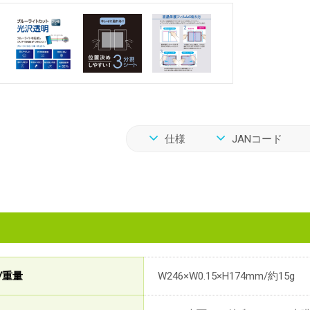
仕様
JANコード
/重量
W246×W0.15×H174mm/約15g