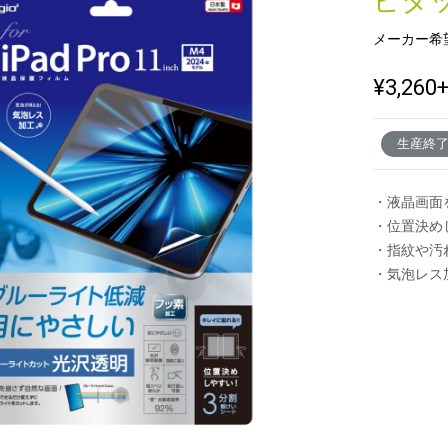
ピタ
メーカー希
新製品一覧
¥3,260
生産終
・液晶画面
・位置決め
・指紋や汚
・気泡レス