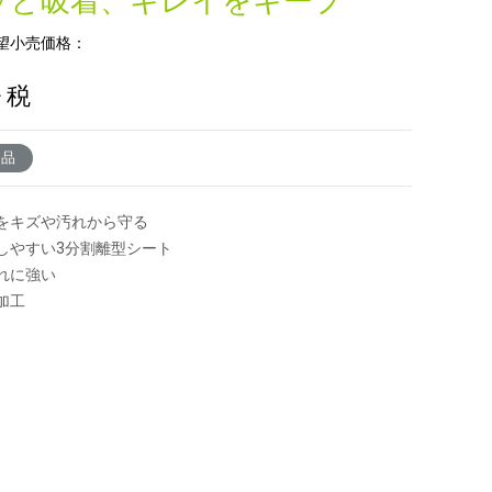
ッと吸着、キレイをキープ
望小売価格：
+ 税
了品
をキズや汚れから守る
しやすい3分割離型シート
れに強い
加工