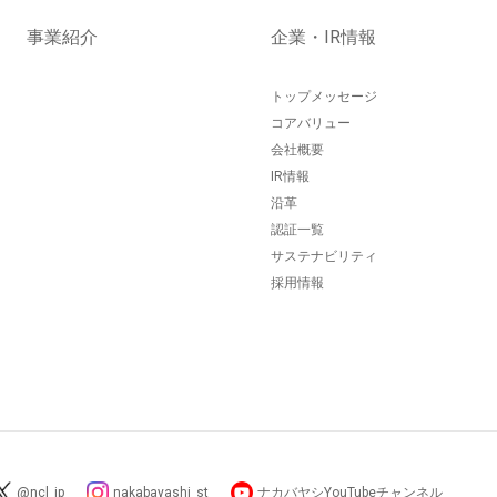
事業紹介
企業・IR情報
トップメッセージ
コアバリュー
会社概要
IR情報
沿革
認証一覧
サステナビリティ
採用情報
@ncl_jp
nakabayashi_st
ナカバヤシYouTubeチャンネル