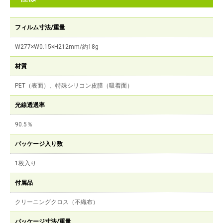
フィルム寸法/重量
W277×W0.15×H212mm/約18g
材質
PET（表面）、特殊シリコン皮膜（吸着面）
光線透過率
90.5％
パッケージ入り数
1枚入り
付属品
クリーニングクロス（不織布）
パッケージ寸法/重量