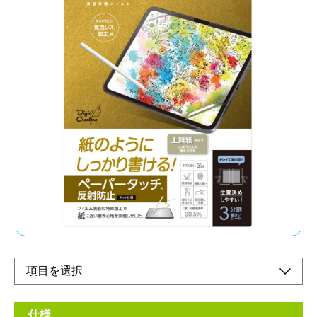
ピタッと吸着、キレイをキープ
メーカー希望小売価格：
¥3,830
+ 税
・液晶画面をキズや汚れから守る
・位置決めしやすい3分割離型シート
・指紋や汚れに強い
・気泡レス加工
オンラインショップ
仕様