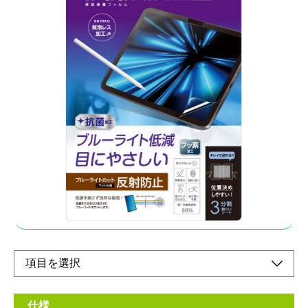
ピタッと吸着、キレイをキープ
メーカー希望小売価格：
¥3,260
+ 税
・液晶画面をキズや汚れから守る
・位置決めしやすい3分割離型シート
・指紋や汚れに強い
・気泡レス加工
オンラインショップ
仕様