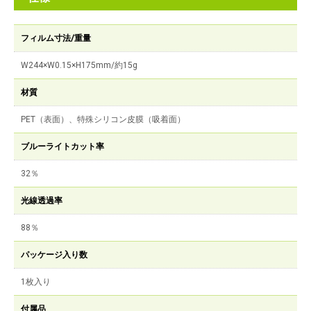
フィルム寸法/重量
W244×W0.15×H175mm/約15g
材質
PET（表面）、特殊シリコン皮膜（吸着面）
ブルーライトカット率
32％
光線透過率
88％
パッケージ入り数
1枚入り
付属品