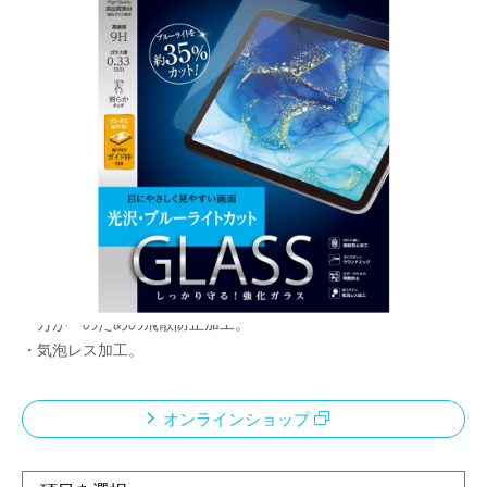
ズレずに貼れる！
貼り付けガイド枠付き
メーカー希望小売価格：
¥4,690
+ 税
・キズや汚れからiPadを守る強化ガラスフィルム。
・防指紋コーティング加工で、指紋や油、ほこりなどが付きにく
い。
・簡単に位置合わせができる貼り付けガイド枠付き。
・手にやさしいラウンドエッジ。
・万が一のための飛散防止加工。
・気泡レス加工。
オンラインショップ