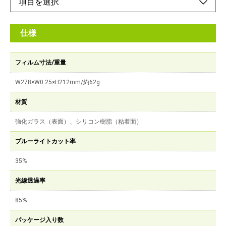
仕様
フィルム寸法/重量
W278×W0.25×H212mm/約62g
材質
強化ガラス（表面）、シリコン樹脂（粘着面）
ブルーライトカット率
35%
光線透過率
85%
パッケージ入り数