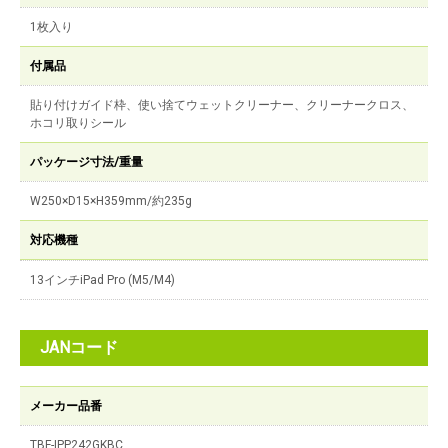
1枚入り
付属品
貼り付けガイド枠、使い捨てウェットクリーナー、クリーナークロス、
ホコリ取りシール
パッケージ寸法/重量
W250×D15×H359mm/約235g
対応機種
13インチiPad Pro (M5/M4)
JANコード
メーカー品番
TBF-IPP242GKBC