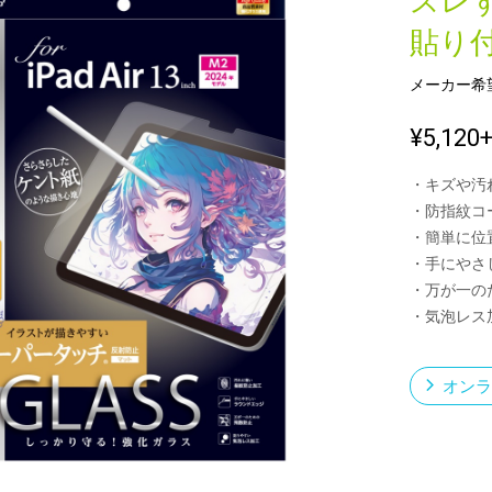
ズレ
貼り
メーカー希
新製品一覧
¥5,120
・キズや汚
・防指紋コ
・簡単に位
・手にやさ
・万が一の
・気泡レス
オンラ