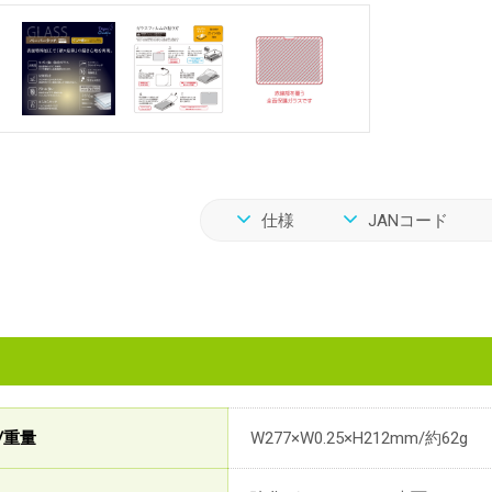
仕様
JANコード
/重量
W277×W0.25×H212mm/約62g