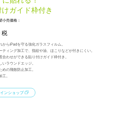
ずに貼れる！
付けガイド枠付き
望小売価格：
+ 税
れからiPadを守る強化ガラスフィルム。
ーティング加工で、指紋や油、ほこりなどが付きにくい。
置合わせができる貼り付けガイド枠付き。
しいラウンドエッジ。
ための飛散防止加工。
加工。
インショップ