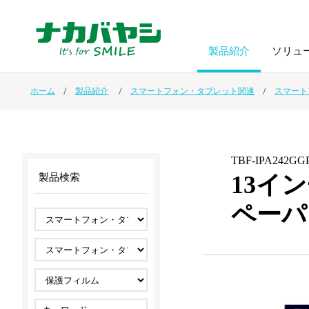
製品紹介
ソリュ
ホーム
製品紹介
スマートフォン・タブレット関連
スマート
フォトフ
BPO
トップメッセージ
（ビジネス・プロセス・アウトソーシング）
アルバム
額縁
TBF-IPA242GG
オーダー手帳・ノベルティ制作
IR情報
プリンタ用紙
ノート・
13イン
製品検索
ペーパ
スマートフォン・
ドキュメントスキャニングサービス
サステナビリティ
ゲーム関
タブレット関連
導入事例
防災・
シルバー
セキュリティ用品