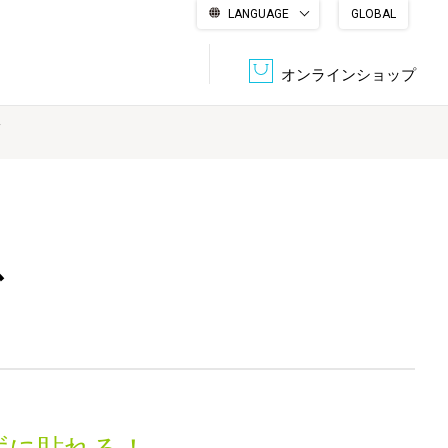
LANGUAGE
GLOBAL
English
繁體中文
简体中文
한국어
日本語
オンラインショップ
ス
文書管理・機密抹消
会社概要
収納・整理用品
ファニチャー
DPS（データ・プリント・サービス）
認証一覧
筆記具
パソコン周辺機器
ス
サステナブルな紙器製品「asue（あすえ）」
ボード用品
事務用品
キャラクター・
学童用品
シリーズ商品