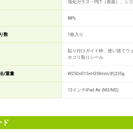
強化ガラス・PET（表面）、シ
88%
り数
1枚入り
貼り付けガイド枠、使い捨てウ
ホコリ取りシール
法/重量
W250×D15×H359mm/約235g
13インチiPad Air (M3/M2)
ード