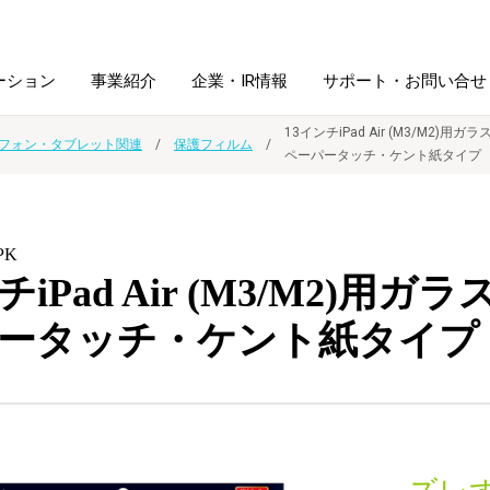
ーション
事業紹介
企業・IR情報
サポート・お問い合せ
13インチiPad Air (M3/M2)用ガラ
フォン・タブレット関連
保護フィルム
ペーパータッチ・ケント紙タイプ
レーム・
シュレッダ・
図書館ソリューション
経営方針
ラミネータ
PK
ファイル・
学校ソリューション
沿革
紙製品
チiPad Air (M3/M2)用ガラ
ホルダー用品
ータッチ・ケント紙タイプ
総務＋クリエイティブ
採用情報
連
デジタルカメラ関連
デジタル文具