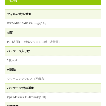
仕様
フィルム寸法/重量
W274×D0.15×H175mm/約18g
材質
PET(表面）、特殊シリコン皮膜（吸着面）
パッケージ入り数
1枚入り
付属品
クリーニングクロス（不織布）
パッケージ寸法/重量
約W240×D2×H360mm/約108g