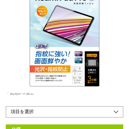
ピタッと吸着、キレイをキープ
メーカー希望小売価格：
¥2,550
+ 税
生産終了品
・液晶画面をキズや汚れから守る
・位置決めしやすい3分割離型シート
・指紋や汚れに強い
・気泡レス加工