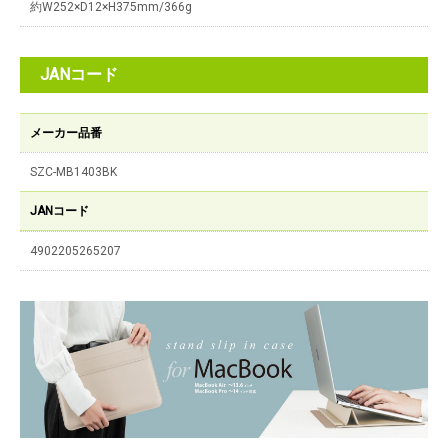
約W252×D12×H375mm/366g
JANコード
メーカー品番
SZC-MB1403BK
JANコード
4902205265207