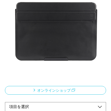
さっと取り出せる、スタンドになる
メーカー希望小売価格：
¥5,830
+ 税
・PCスタンドに変形するPUレザー製スリップインケース。
・フラップや留め具が無いため機器の出し入れがスムーズ。
・PCスタンドは高さ約4cm、マグネットで簡単に固定できま
す。
・外側には上質で柔らかなPUレザー、内側にはやさしい感触の
スエード調素材を使用。
オンラインショップ