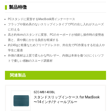
製品特徴
PCスタンドに変形するMacBook用インナーケース
フラップや留め具のないスリップインタイプでPCの出し入れがスムーズ
に行える
高さ約4cmのスタンドに変形、PCのキーボードが傾斜し操作時の姿勢改
善と、肩や腕にかかる負担を軽減する
約245gと軽量なためフリーアドレスや、外出先でPC作業をする社会人や
学生に最適
外側の素材は上質で柔らかなPUレザー、内側は本体を傷つけにくいソフ
トで優しい感触のスエード調素材
関連製品
SZC-MB1403BL
スタンドスリップインケース for MacBook
〜14インチ/ティールブルー