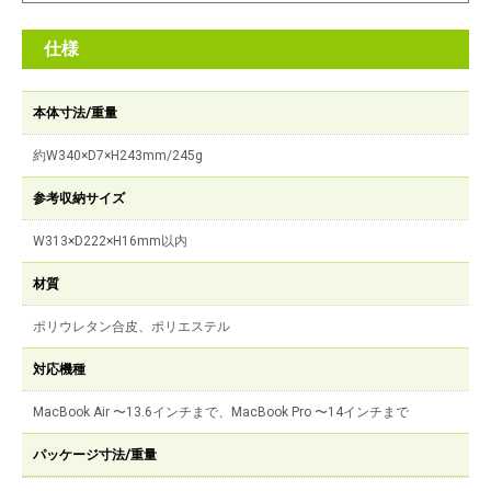
仕様
本体寸法/重量
約W340×D7×H243mm/245g
参考収納サイズ
W313×D222×H16mm以内
材質
ポリウレタン合皮、ポリエステル
対応機種
MacBook Air 〜13.6インチまで、MacBook Pro 〜14インチまで
パッケージ寸法/重量