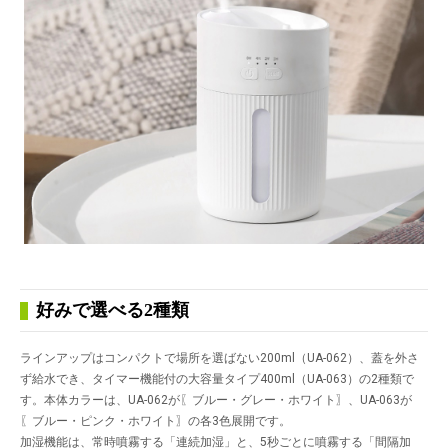
好みで選べる2種類
ラインアップはコンパクトで場所を選ばない200ml（UA-062）、蓋を外さ
ず給水でき、タイマー機能付の大容量タイプ400ml（UA-063）の2種類で
す。本体カラーは、UA-062が〖ブルー・グレー・ホワイト〗、UA-063が
〖ブルー・ピンク・ホワイト〗の各3色展開です。
加湿機能は、常時噴霧する「連続加湿」と、5秒ごとに噴霧する「間隔加