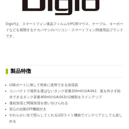
Digio²は、スマートフォン液晶フィルムやPC用マウス、ケーブル、キーボー
ドなどを展開するナカバヤシのパソコン・スマートフォン関連用品ブランド
です。
製品特徴
USBポートに挿して簡単に使用できる加湿器
コンパクトで場所を選ばないタンク容量200mlのUA-062、蓋を外さず給
水できるタンク容量400mlのUA-063の2種類をラインアップ
連続加湿と間隔加湿を使い分けられる
安心の自動OFF機能付き
やわらかい光で照らしてくれるLEDライト機能でインテリアとしても楽し
める