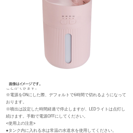
卓上に癒やしとうるおいを与えてくれる！
メーカー希望小売価格：
¥3,830
+ 税
生産終了品
●自動OFF機能で安心、2通りの運転モードを選べます。
●電源ボタン長押しで、LEDライト機能が使用できます。
●タイマー機能があり、8時間、4時間、2時間、1時間で指定する
ことができます。
※電源をONにした際、デフォルトで6時間で切れるようになって
おります。
※噴出は設定した時間経過で停止しますが、LEDライトは点灯し
続けます。手動で電源OFFにしてください。
<使用上の注意>
●タンク内に入れる水は常温の水道水を使用してください。