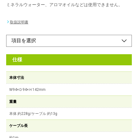
ミネラルウォーター、アロマオイルなどは使用できません。
取扱説明書
仕様
本体寸法
W94×Ｄ94×Ｈ142mm
重量
本体 約228g/ケーブル 約13g
ケーブル長
約1m