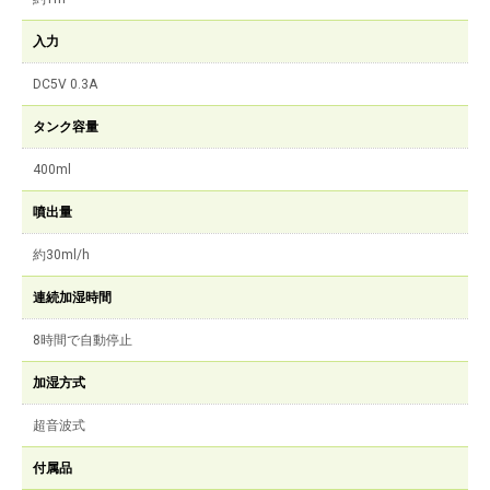
入力
DC5V 0.3A
タンク容量
400ml
噴出量
約30ml/h
連続加湿時間
8時間で自動停止
加湿方式
超音波式
付属品