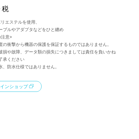
+ 税
生ポリエステルを使用、
ーブルやアダプタなどをひと纏め
の注意>
度の衝撃から機器の保護を保証するものではありません。
破損や故障、データ類の損失につきましては責任を負いかね
了承ください
水、防水仕様ではありません。
インショップ