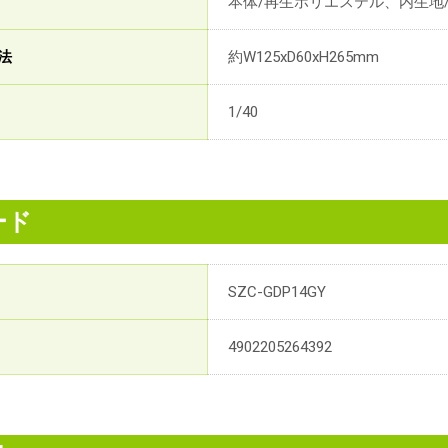
本体/再生ポリエステル、内生地/
法
約W125xD60xH265mm
1/40
ード
SZC-GDP14GY
4902205264392