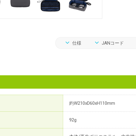
仕様
JANコード
約W210xD60xH110mm
92g