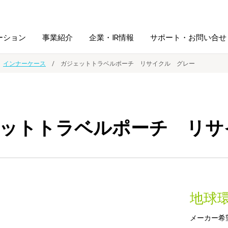
ーション
事業紹介
企業・IR情報
サポート・お問い合せ
インナーケース
ガジェットトラベルポーチ リサイクル グレー
レーム・
シュレッダ・
図書館ソリューション
経営方針
ラミネータ
ットトラベルポーチ リサ
ファイル・
学校ソリューション
沿革
紙製品
ホルダー用品
総務＋クリエイティブ
採用情報
連
デジタルカメラ関連
地球
デジタル文具
メーカー希