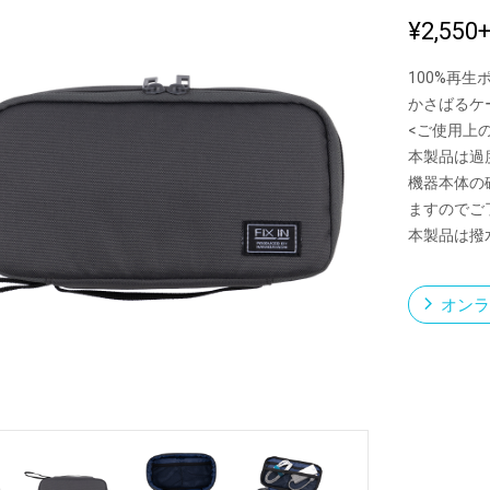
¥2,550
100%再
新製品一覧
かさばるケ
<ご使用上
本製品は過
機器本体の
ますのでご
本製品は撥
オンラ