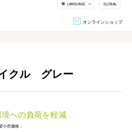
LANGUAGE
GLOBAL
English
繁體中文
简体中文
한국어
日本語
オンラインショップ
文書管理・機密抹消
会社概要
収納・整理用品
ファニチャー
イクル グレー
DPS（データ・プリント・サービス）
認証一覧
筆記具
パソコン周辺機器
サステナブルな紙器製品「asue（あすえ）」
ボード用品
事務用品
環境への負荷を軽減
キャラクター・
学童用品
シリーズ商品
望小売価格：