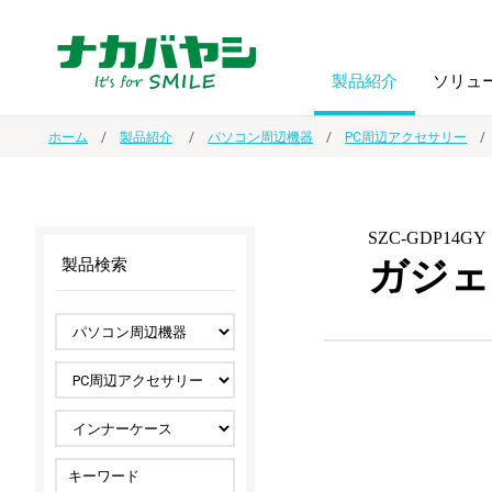
製品紹介
ソリュ
ホーム
製品紹介
パソコン周辺機器
PC周辺アクセサリー
フォトフ
BPO
トップメッセージ
（ビジネス・プロセス・アウトソーシング）
アルバム
額縁
SZC-GDP14GY
ガジェ
製品検索
オーダー手帳・ノベルティ制作
IR情報
プリンタ用紙
ノート・
スマートフォン・
ドキュメントスキャニングサービス
サステナビリティ
ゲーム関
タブレット関連
導入事例
防災・
シルバー
セキュリティ用品