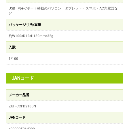
USB Type-Cポート搭載のパソコン・タブレット・スマホ・AC充電器な
ど
パッケージ寸法/重量
約W100×D12×H180mm/32g
入数
1/100
JANコード
メーカー品番
ZUH-CCPD210GN
JANコード