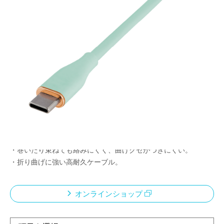
絡まりにくくて使いやすい
シリコン製ケーブル
メーカー希望小売価格：
¥1,800
+ 税
限定品
・USB PD対応のType-Cケーブル。最大60W充電。
・シリコン素材で柔らかくやさしい感触。
・巻いたり束ねても絡みにくく、曲げクセがつきにくい。
・折り曲げに強い高耐久ケーブル。
オンラインショップ