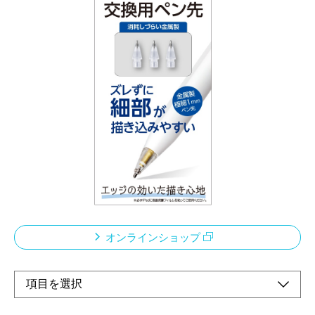
Apple PencilやTPENシリーズに
使える交換用ペン先です。
メーカー希望小売価格：
¥2,580
+ 税
『エッジの効いた描き心地』
直径1mmの金属製極細ペン先でズレにくく
イラストの細部や細かい文字も描きやすい。
金属製で消耗しづらく長寿命です。
オンラインショップ