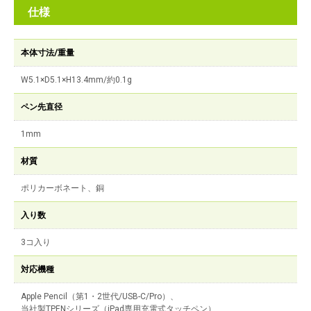
仕様
本体寸法/重量
W5.1×D5.1×H13.4mm/約0.1g
ペン先直径
1mm
材質
ポリカーボネート、銅
入り数
3コ入り
対応機種
Apple Pencil（第1・2世代/USB-C/Pro）、
当社製TPENシリーズ（iPad専用充電式タッチペン）