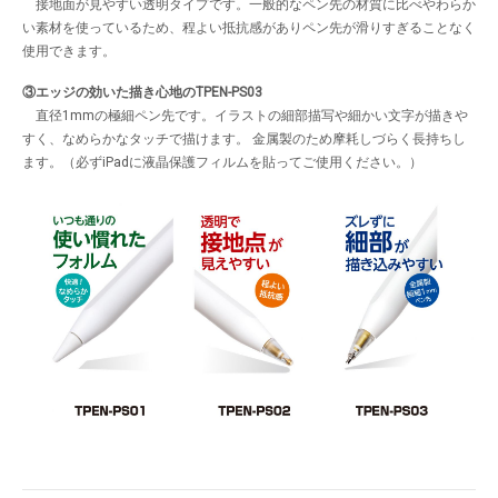
接地面が見やすい透明タイプです。一般的なペン先の材質に比べやわらか
い素材を使っているため、程よい抵抗感がありペン先が滑りすぎることなく
使用できます。
③エッジの効いた描き心地のTPEN-PS03
直径1mmの極細ペン先です。イラストの細部描写や細かい文字が描きや
すく、なめらかなタッチで描けます。 金属製のため摩耗しづらく長持ちし
ます。（必ずiPadに液晶保護フィルムを貼ってご使用ください。）