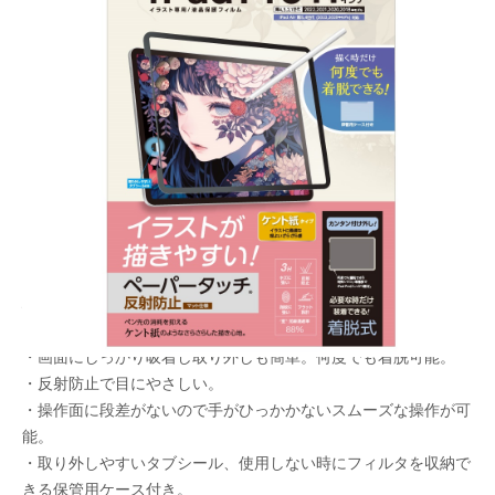
何度でも着脱できる
メーカー希望小売価格：
¥4,260
+ 税
生産終了品
・イラストが描きやすい！ ケント紙のようなさらさらした描き
心地。
・必要な時だけ装着できる着脱式。
・画面にしっかり吸着し取り外しも簡単。何度でも着脱可能。
・反射防止で目にやさしい。
・操作面に段差がないので手がひっかかないスムーズな操作が可
能。
・取り外しやすいタブシール、使用しない時にフィルタを収納で
きる保管用ケース付き。