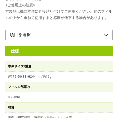
<ご使用上の注意>
本製品は機器本体に直接貼り付けてご使用ください。他のフィル
ムの上から重ねて使用すると感度が低下する場合があります。
仕様
本体サイズ/重量
W175×D0.38×H244mm/約16g
フィルム部厚み
0.26mm
材質
表面 ／PET樹脂、 吸着面／特殊シリコン皮膜