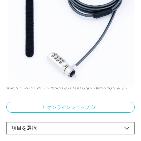
セキュリティスロットに取り付けて、しっかり盗
難から守ります
メーカー希望小売価格：
¥5,120
+ 税
ノーブルウェッジとナノセイバースロットにそれぞれ対応
鍵が不要な一体型ダイヤルロック
ワイヤー長２m
軽量設計で取り回ししやすい。
<ご使用上の注意>
指定サイズ内であっても奥行きが対応しない場合があります。
オンラインショップ