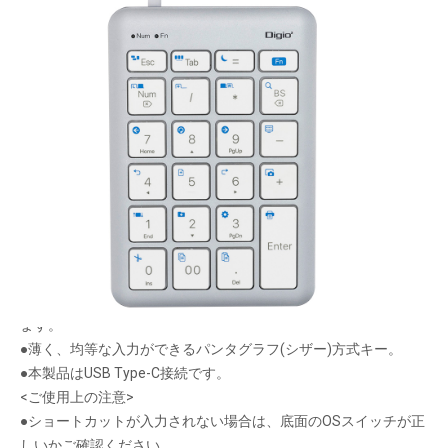
頻度の高い22のショートカット付テンキーボード
メーカー希望小売価格：
¥5,500
+ 税
●スクリーンショットやブラウザ操作など頻度の高い２２のショ
ートカットが付いたUSBテンキーボード。
●キーの組み合わせを覚える必要はありません。
●ショートカットのみ常に有効にできるモードと、一時的に有効
にできるモード２種類の使い方があります。
●Windows/Macどちらでも使えます。底面のスイッチで切り替え
ます。
●薄く、均等な入力ができるパンタグラフ(シザー)方式キー。
●本製品はUSB Type-C接続です。
<ご使用上の注意>
●ショートカットが入力されない場合は、底面のOSスイッチが正
しいかご確認ください。