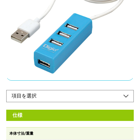
ケーブル一体型4ポートUSBハブ。ロングケーブル
120cm。
メーカー希望小売価格：
¥2,360
+ 税
■4ポートUSB2.0ハブ。
■ポート位置が上面の為、片手で挿入可能。
■ケーブル一体型、ケーブル長120cm。
オンラインショップ
仕様
本体寸法/重量