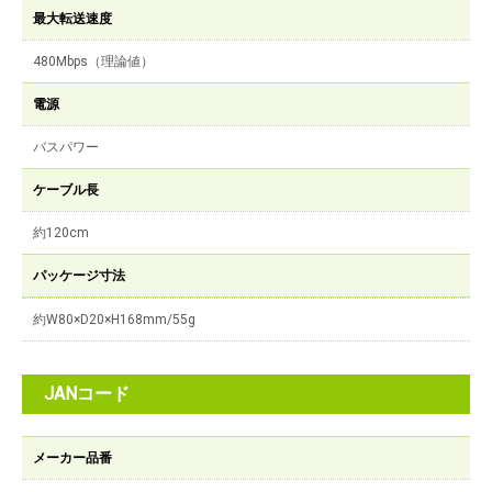
最大転送速度
480Mbps（理論値）
電源
バスパワー
ケーブル長
約120cm
パッケージ寸法
約W80×D20×H168mm/55g
JANコード
メーカー品番