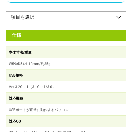
仕様
本体寸法/重量
W59×D54×H13mm/約35g
USB規格
Ver.3.2Gen1（3.1Gen1/3.0）
対応機種
USBポートが正常に動作するパソコン
対応OS