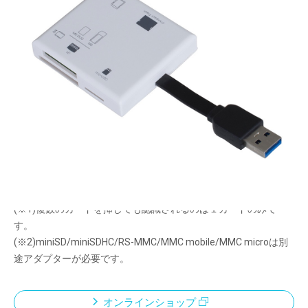
主要なメモリーカードを これひとつで高速転送！
メーカー希望小売価格：
¥3,700
+ 税
USB3.2Gen1 マルチカードリーダー・ライター
データ転送が速い！UHS-I対応
1カード認識タイプ（※1）
55+10メディア対応（※2）
スッキリ！ケーブル裏面固定
<ご使用上の注意>
(※1)複数のカードを挿しても認識されるのは１カードのみで
す。
(※2)miniSD/miniSDHC/RS-MMC/MMC mobile/MMC microは別
途アダプターが必要です。
オンラインショップ