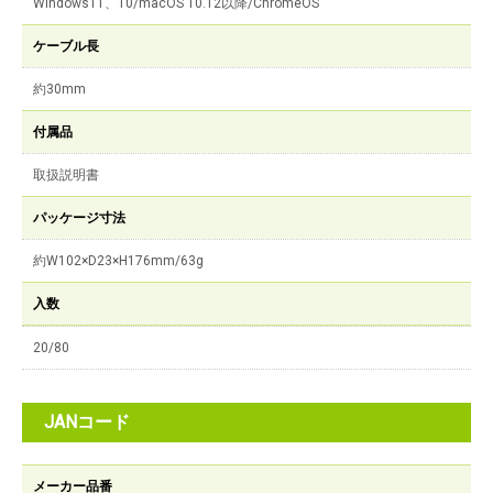
Windows11、10/macOS 10.12以降/ChromeOS
ケーブル長
約30mm
付属品
取扱説明書
パッケージ寸法
約W102×D23×H176mm/63g
入数
20/80
JANコード
メーカー品番