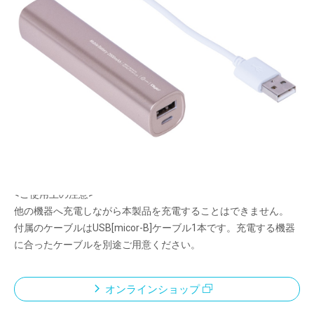
iPhoneやAndroidのスマートフォン等を充電でき
る、スリムなモバイルバッテリー
メーカー希望小売価格：
¥3,400
+ 税
スマートフォンが約1回充電充電できます。
PSE技術基準適合品
くり返し充電
充電残量は4つのLEDで確認可能
充電式リチウムイオン電池：2600mAh
<ご使用上の注意>
他の機器へ充電しながら本製品を充電することはできません。
付属のケーブルはUSB[micor-B]ケーブル1本です。充電する機器
に合ったケーブルを別途ご用意ください。
オンラインショップ