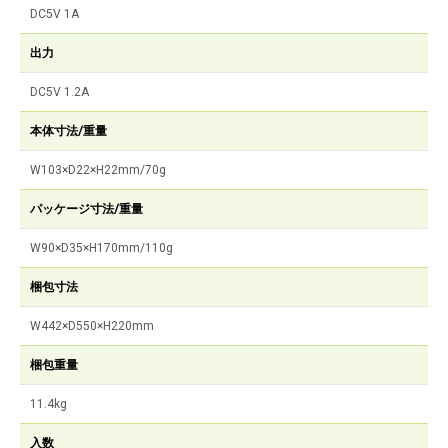
DC5V 1A
出力
DC5V 1.2A
本体寸法/重量
W103×D22×H22mm/70g
パッケージ寸法/重量
W90×D35×H170mm/110g
梱包寸法
W442×D550×H220mm
梱包重量
11.4kg
入数