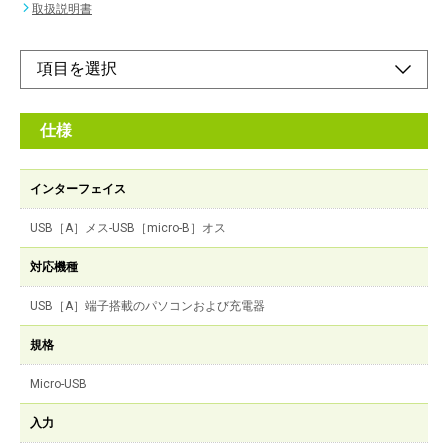
取扱説明書
仕様
インターフェイス
USB［A］メス-USB［micro-B］オス
対応機種
USB［A］端子搭載のパソコンおよび充電器
規格
Micro-USB
入力