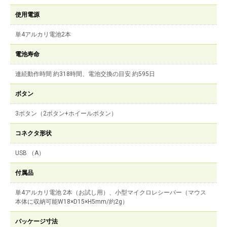
使用電源
単4アルカリ電池2本
電池寿命
連続動作時間 約318時間、電池交換の目安 約595日
ボタン
3ボタン（2ボタン+ホイールボタン）
コネクタ形状
USB （A）
付属品
単4アルカリ電池 2本（お試し用）、小型マイクロレシーバー（マウス
本体に収納可能W18×D15×H5mm/約2g）
パッケージ寸法