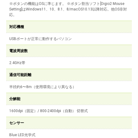
※ボタンの機能はOSに準じます。 ※ボタン割当ソフト[Digio2 Mouse
Setting]はWindows11、10、8.1、8/macOS10.13以降対応。他OS非対
応。
対応機種
USBポートが正常に動作するパソコン
電波周波数
2.4GHz帯
通信可能距離
半径約6〜8m（使用環境により異なる）
分解能
1600dpi（固定）/ 800-2400dpi（自動） 切替式
センサー
Blue LED光学式