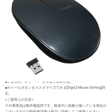
低めでフラット、
シンプルが使いやすい。
メーカー希望小売価格：
¥5,550
+ 税
■わずか3cmの厚みで、手のひらに自然となじむフラットフォル
ム。ムダを削ぎ落としたシンプルマウスです。
■ポインター速度を自動調整する「おまかせ速度調整モード」搭
載。
■読み取り能力の高いBlueLEDセンサー採用。
■不使用時、レシーバーを本体に収納可能。
■ホイールボタンをカスタマイズできる[Digio2 Mouse Setting]対
応。
<ご使用上の注意>
※付属電池は動作確認用です。輸送中に残量が減っている場合が
ございますので動作確認後は新品に交換してご使用ください。