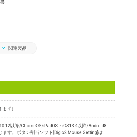
書
関連製品
池含まず）
0.12以降/ChomeOS/iPadOS・iOS13.4以降/Android8
ボタン割当ソフト[Digio2 Mouse Setting]は