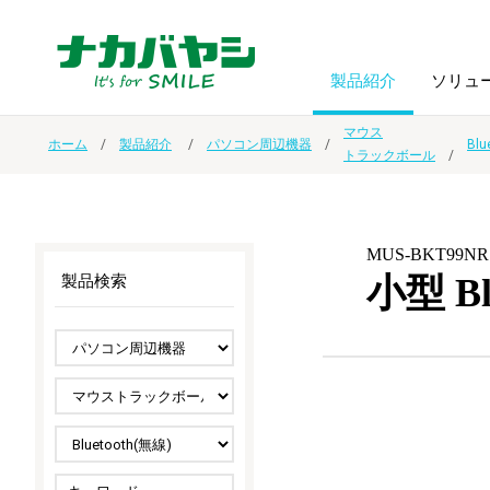
製品紹介
ソリュ
マウス
ホーム
製品紹介
パソコン周辺機器
Blu
トラックボール
フォトフ
BPO
トップメッセージ
（ビジネス・プロセス・アウトソーシング）
アルバム
額縁
MUS-BKT99NR
オーダー手帳・ノベルティ制作
IR情報
プリンタ用紙
ノート・
小型 B
製品検索
スマートフォン・
ドキュメントスキャニングサービス
サステナビリティ
ゲーム関
タブレット関連
導入事例
防災・
シルバー
セキュリティ用品