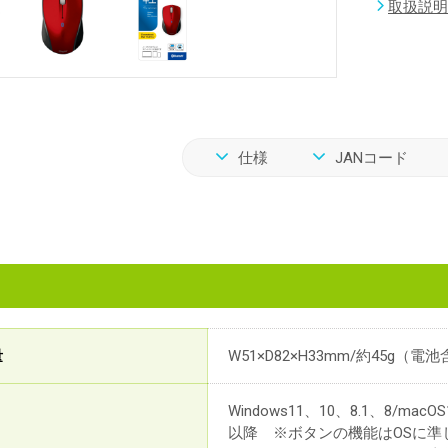
取扱説明
仕様
JANコード
量
W51×D82×H33mm/約45g（電
Windows11、10、8.1、8/macOS1
以降 ※ボタンの機能はOSに準じます。