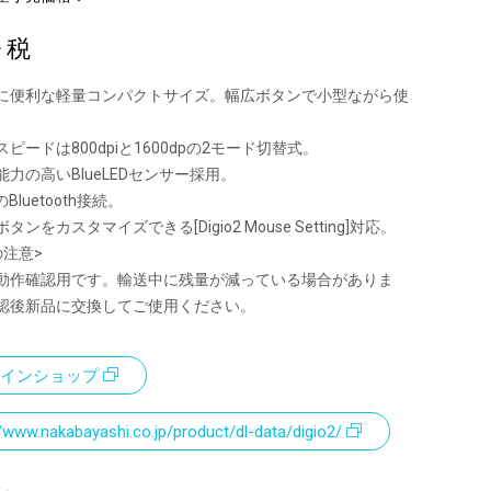
+ 税
に便利な軽量コンパクトサイズ。幅広ボタンで小型ながら使
ピードは800dpiと1600dpの2モード切替式。
力の高いBlueLEDセンサー採用。
Bluetooth接続。
ンをカスタマイズできる[Digio2 Mouse Setting]対応。
の注意>
動作確認用です。輸送中に残量が減っている場合がありま
認後新品に交換してご使用ください。
インショップ
//www.nakabayashi.co.jp/product/dl-data/digio2/