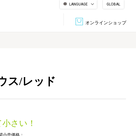
LANGUAGE
GLOBAL
English
繁體中文
简体中文
한국어
日本語
オンラインショップ
文書管理・機密抹消
会社概要
収納・整理用品
ファニチャー
DPS（データ・プリント・サービス）
認証一覧
筆記具
パソコン周辺機器
Dマウス/レッド
サステナブルな紙器製品「asue（あすえ）」
ボード用品
事務用品
キャラクター・
て小さい！
学童用品
シリーズ商品
望小売価格：