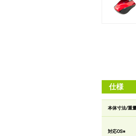
仕様
本体寸法/重
対応OS※