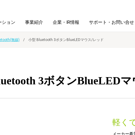
ーション
事業紹介
企業・IR情報
サポート・お問い合せ
etooth(無線)
小型 Bluetooth 3ボタンBlueLEDマウス/レッド
レーム・
シュレッダ・
図書館ソリューション
経営方針
ラミネータ
ファイル・
学校ソリューション
沿革
紙製品
luetooth 3ボタンBlueLE
ホルダー用品
総務＋クリエイティブ
採用情報
連
デジタルカメラ関連
軽く
デジタル文具
メーカー希