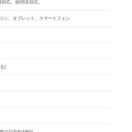
14以降対応。他OS非対応。
ソコン、タブレット、スマートフォン
る)
換の目安約448日