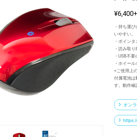
¥6,400
新製品一覧
・持ち運び
いやすい。
・ポインタス
・読み取り能
・USB不要の
・ホイールボタ
<ご使用上
付属電池は
す。動作確
オンラ
https: