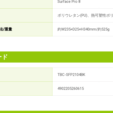
Surface Pro 8
ポリウレタン(PU)、熱可塑性ポリ
法/重量
約W235×D25×H340mm/約525g
ード
TBC-SFP2104BK
4902205260615