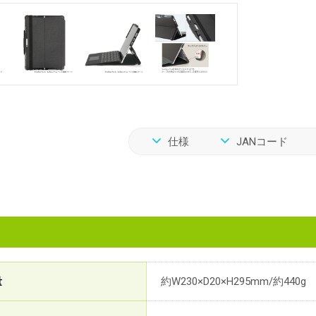
仕様
JANコード
量
約W230×D20×H295mm/約440g