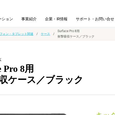
ーション
事業紹介
企業・IR情報
サポート・お問い合せ
Surface Pro 8用
フォン・タブレット関連
ケース
衝撃吸収ケース／ブラック
レーム・
シュレッダ・
図書館ソリューション
経営方針
ラミネータ
K
ファイル・
学校ソリューション
沿革
紙製品
e Pro 8用
ホルダー用品
収ケース／ブラック
総務＋クリエイティブ
採用情報
連
デジタルカメラ関連
デジタル文具