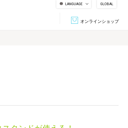
LANGUAGE
GLOBAL
English
繁體中文
简体中文
한국어
日本語
オンラインショップ
文書管理・機密抹消
会社概要
収納・整理用品
ファニチャー
DPS（データ・プリント・サービス）
認証一覧
筆記具
パソコン周辺機器
サステナブルな紙器製品「asue（あすえ）」
ボード用品
事務用品
キャラクター・
学童用品
シリーズ商品