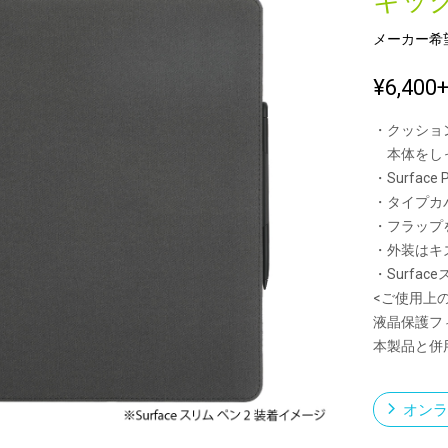
キッ
メーカー希
新製品一覧
¥6,400
・クッショ
本体をしっ
・Surfa
・タイプカ
・フラップ
・外装はキ
・Surfa
<ご使用上
液晶保護フ
本製品と併
オンラ