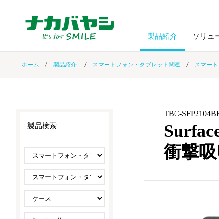
製品紹介
ソリュ
ホーム
製品紹介
スマートフォン・タブレット関連
スマート
フォトフ
BPO
トップメッセージ
（ビジネス・プロセス・アウトソーシング）
アルバム
額縁
TBC-SFP2104B
オーダー手帳・ノベルティ制作
IR情報
プリンタ用紙
ノート・
Surfac
製品検索
衝撃吸
スマートフォン・
ドキュメントスキャニングサービス
サステナビリティ
ゲーム関
タブレット関連
導入事例
防災・
シルバー
セキュリティ用品