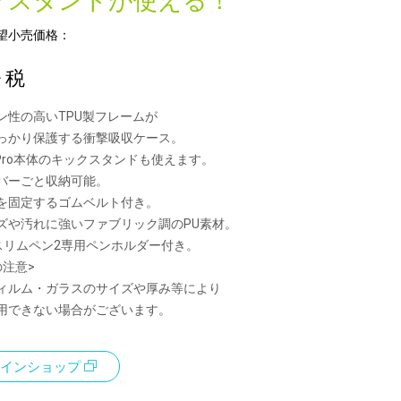
クスタンドが使える！
望小売価格：
+ 税
ン性の高いTPU製フレームが
かり保護する衝撃吸収ケース。
ce Pro本体のキックスタンドも使えます。
バーごと収納可能。
を固定するゴムベルト付き。
ズや汚れに強いファブリック調のPU素材。
ceスリムペン2専用ペンホルダー付き。
の注意>
ィルム・ガラスのサイズや厚み等により
用できない場合がございます。
インショップ