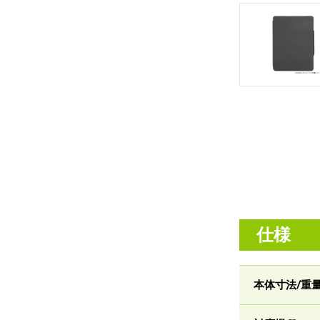
仕様
本体寸法/重