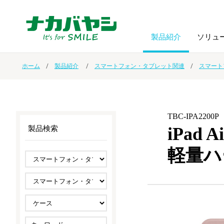
製品紹介
ソリュ
ホーム
製品紹介
スマートフォン・タブレット関連
スマート
フォトフ
BPO
トップメッセージ
（ビジネス・プロセス・アウトソーシング）
アルバム
額縁
TBC-IPA2200P
オーダー手帳・ノベルティ制作
IR情報
プリンタ用紙
ノート・
iPad 
製品検索
軽量ハ
スマートフォン・
ドキュメントスキャニングサービス
サステナビリティ
ゲーム関
タブレット関連
導入事例
防災・
シルバー
セキュリティ用品