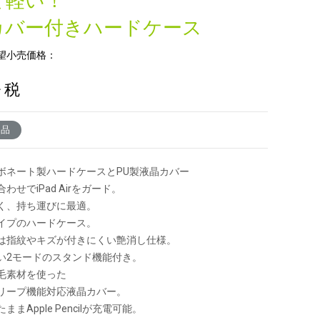
て軽い！
カバー付きハードケース
望小売価格：
+ 税
了品
ボネート製ハードケースとPU製液晶カバー
せでiPad Airをガード。
く、持ち運びに最適。
イプのハードケース。
指紋やキズが付きにくい艶消し仕様。
い2モードのスタンド機能付き。
毛素材を使った
ープ機能対応液晶カバー。
まApple Pencilが充電可能。