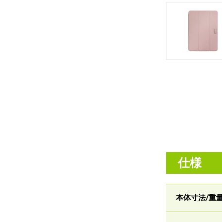
仕様
本体寸法/重