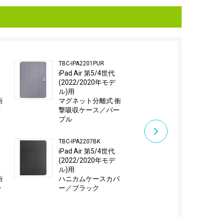
TBC-IPA2201PUR
TBC-IPA2208B
iPad Air 第5/4世代
iPad Air 第
(2022/2020年モデ
(2022/202
ル)用
ル)用
衝
マグネット分離式 衝
PUレザージ
イ
撃吸収ケース／パー
／ブラック
プル
TBC-IPA2208C
TBC-IPA2207BK
iPad Air 第
iPad Air 第5/4世代
(2022/202
(2022/2020年モデ
ル)用
ル)用
PUレザージ
衝
ハニカムケースカバ
／キャメル
ン
ー／ブラック