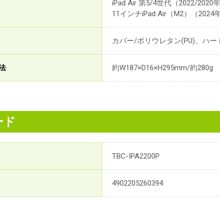
iPad Air 第5/4世代（2022/20
11インチiPad Air（M2）（20
カバー/ポリウレタン(PU)、ハー
法
約W187×D16×H295mm/約280g
ード
TBC-IPA2200P
4902205260394