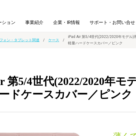
ーション
事業紹介
企業・IR情報
サポート・お問い合せ
iPad Air 第5/4世代(2022/2020年モデル)
フォン・タブレット関連
ケース
軽量ハードケースカバー／ピンク
レーム・
シュレッダ・
図書館ソリューション
経営方針
ラミネータ
ファイル・
学校ソリューション
沿革
紙製品
Air 第5/4世代(2022/2020年
ホルダー用品
ードケースカバー／ピンク
総務＋クリエイティブ
採用情報
連
デジタルカメラ関連
デジタル文具