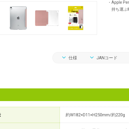
・Apple 
持ち運ぶ
仕様
JANコード
量
約W182×D11×H250mm/約220g