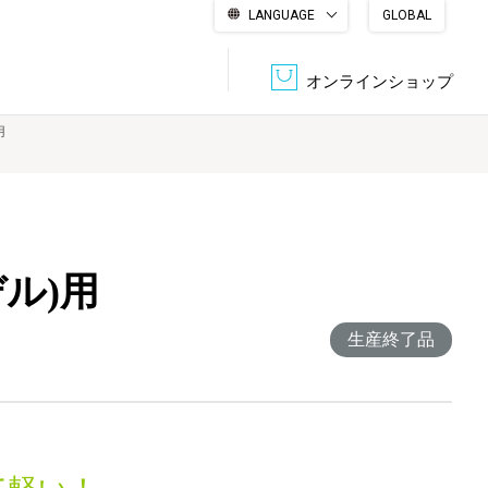
LANGUAGE
GLOBAL
English
繁體中文
简体中文
한국어
日本語
オンラインショップ
用
文書管理・機密抹消
会社概要
収納・整理用品
ファニチャー
DPS（データ・プリント・サービス）
認証一覧
筆記具
パソコン周辺機器
モデル)用
生産終了品
サステナブルな紙器製品「asue（あすえ）」
ボード用品
事務用品
キャラクター・
学童用品
シリーズ商品