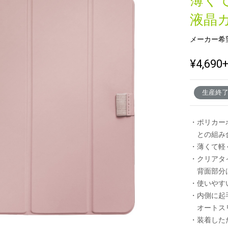
薄く
液晶
メーカー希
新製品一覧
¥4,690
生産終
・ポリカー
との組み合わ
・薄くて軽
・クリアタ
背面部分は
・使いやす
・内側に起
オートスリ
・装着したたま