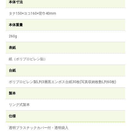
本体寸法
タテ150×ヨコ160×背巾40mm
本体重量
260g
表紙
紙（ポリプロピレン貼）
台紙
ポリプロピレン製L判3層黒エンボス台紙30枚(写真収納枚数L判60枚)
製本
リング式製本
仕様
透明プラスチックカバー付・透明袋入