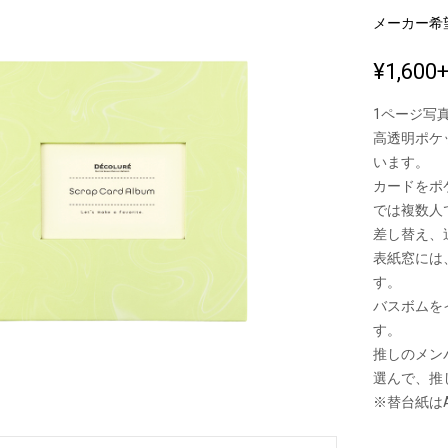
メーカー希
¥1,600
新製品一覧
1ページ写
高透明ポケ
います。
カードをポ
では複数人
差し替え、
表紙窓には
す。
バスボムを
す。
推しのメン
選んで、推
※替台紙はA