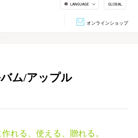
LANGUAGE
GLOBAL
English
繁體中文
简体中文
한국어
日本語
オンラインショップ
ン
文書管理・機密抹消
会社概要
収納・整理用品
ファニチャー
バム/アップル
DPS（データ・プリント・サービス）
認証一覧
筆記具
パソコン周辺機器
サステナブルな紙器製品「asue（あすえ）」
ボード用品
事務用品
キャラクター・
学童用品
シリーズ商品
に作れる、使える、贈れる。