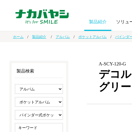
製品紹介
ソリュ
ホーム
製品紹介
アルバム
ポケットアルバム
バインダ
フォトフ
BPO
トップメッセージ
（ビジネス・プロセス・アウトソーシング）
アルバム
額縁
A-SCY-120-G
デコル
製品検索
オーダー手帳・ノベルティ制作
IR情報
プリンタ用紙
ノート・
グリー
スマートフォン・
ドキュメントスキャニングサービス
サステナビリティ
ゲーム関
タブレット関連
導入事例
防災・
シルバー
セキュリティ用品