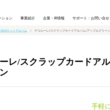
ーション
事業紹介
企業・IR情報
サポート・お問い合せ
ー式ポケットアルバム
デコルーレ/スクラップカードアルバム/アップルグリー
レーム・
シュレッダ・
図書館ソリューション
経営方針
ラミネータ
ーレ/スクラップカードアル
ファイル・
学校ソリューション
沿革
紙製品
ホルダー用品
ン
総務＋クリエイティブ
採用情報
連
デジタルカメラ関連
デジタル文具
手軽