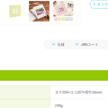
オンラ
仕様
JANコード
タテ200×ヨコ207×背巾30mm
245g