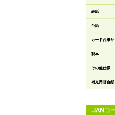
表紙
台紙
カード台紙サ
製本
その他仕様
補充用替台紙
JANコ