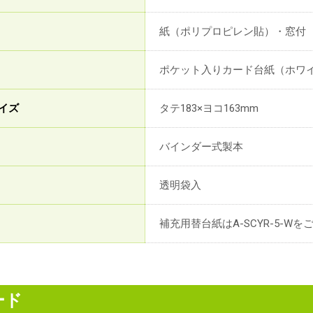
紙（ポリプロピレン貼）・窓付
ポケット入りカード台紙（ホワイ
イズ
タテ183×ヨコ163mm
バインダー式製本
透明袋入
補充用替台紙はA-SCYR-5-W
ード