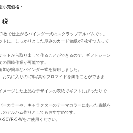
望小売価格：
+ 税
真1枚で仕上がるバインダー式のスクラップアルバムです。
ットに、しっかりとした厚みのカード台紙が1枚ずつ入って
ケットから取り出して作ることができるので、ギフトシーン
での同時作業が可能です。
追加が簡単なバインダー式を採用しました。
、お気に入りのL判写真やブロマイドを飾ることができま
イメージした上品なデザインの表紙でギフトにぴったりで
バーカラーや、キャラクターのテーマカラーにあった表紙を
しのアルバム作りとしてもおすすめです。
-SCYR-5-Wをご使用ください。