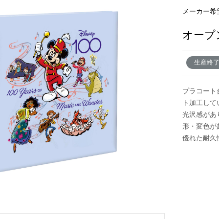
メーカー希
オープ
新製品一覧
生産終
プラコート
ト加工して
光沢感があ
形・変色が
優れた耐久