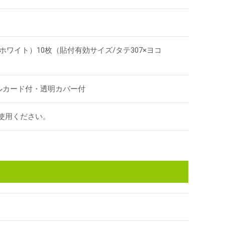
ワイト）10枚（貼付有効サイズ/タテ307×ヨコ
ルカード付・透明カバー付
ご使用ください。