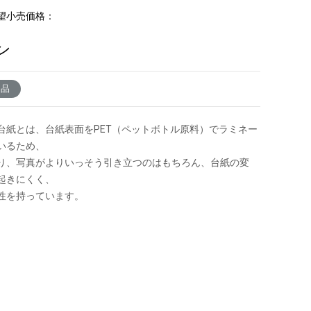
望小売価格：
ン
了品
台紙とは、台紙表面をPET（ペットボトル原料）でラミネー
いるため、
り、写真がよりいっそう引き立つのはもちろん、台紙の変
起きにくく、
性を持っています。