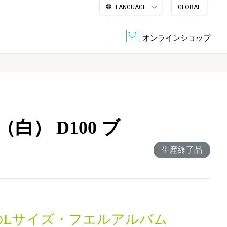
LANGUAGE
GLOBAL
English
繁體中文
简体中文
한국어
日本語
オンラインショップ
文書管理・機密抹消
会社概要
収納・整理用品
ファニチャー
白） D100 ブ
DPS（データ・プリント・サービス）
認証一覧
筆記具
パソコン周辺機器
生産終了品
サステナブルな紙器製品「asue（あすえ）」
ボード用品
事務用品
キャラクター・
学童用品
シリーズ商品
のLサイズ・フエルアルバム