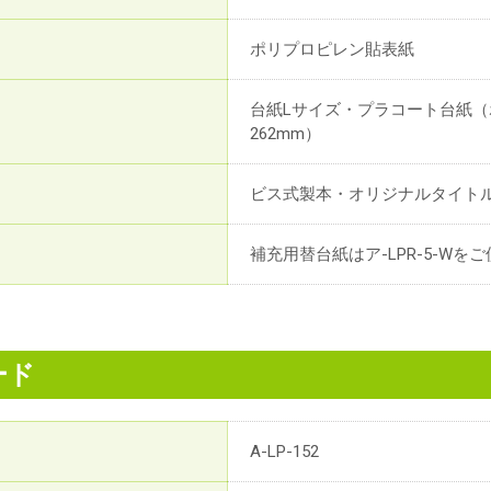
ポリプロピレン貼表紙
台紙Lサイズ・プラコート台紙（ホ
262mm）
ビス式製本・オリジナルタイト
補充用替台紙はア-LPR-5-Wを
ード
A-LP-152