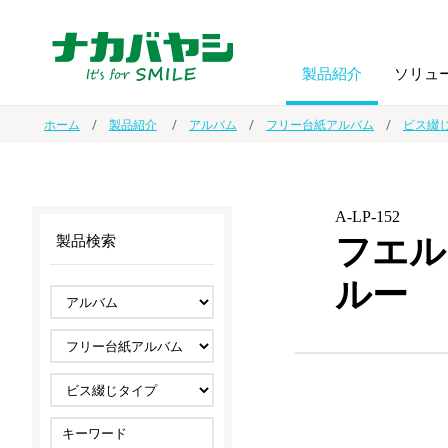
製品紹介
ソリュ
ホーム
製品紹介
アルバム
フリー台紙アルバム
ビス綴
フォトフ
BPO
トップメッセージ
（ビジネス・プロセス・アウトソーシング）
アルバム
額縁
A-LP-152
フエル
製品検索
オーダー手帳・ノベルティ制作
IR情報
プリンタ用紙
ノート・
ルー
スマートフォン・
ドキュメントスキャニングサービス
サステナビリティ
ゲーム関
タブレット関連
導入事例
防災・
シルバー
セキュリティ用品