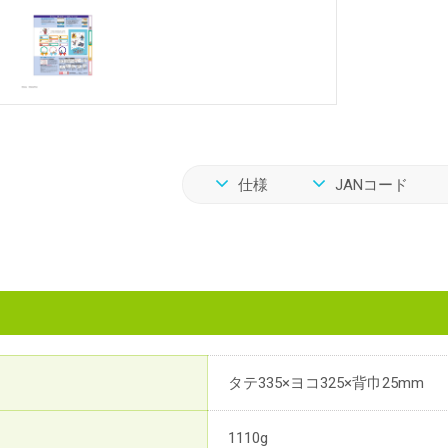
仕様
JANコード
タテ335×ヨコ325×背巾25mm
1110g