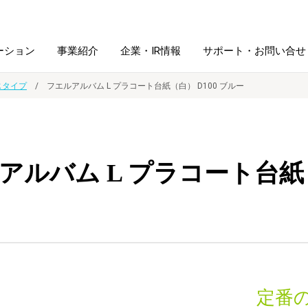
ーション
事業紹介
企業・IR情報
サポート・お問い合せ
じタイプ
フエルアルバム L プラコート台紙（白） D100 ブルー
レーム・
シュレッダ・
図書館ソリューション
経営方針
ラミネータ
アルバム L プラコート台紙（
ファイル・
学校ソリューション
沿革
紙製品
ホルダー用品
総務＋クリエイティブ
採用情報
連
デジタルカメラ関連
デジタル文具
定番