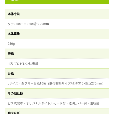
本体寸法
タテ335×ヨコ325×背巾20mm
本体重量
950g
表紙
ポリプロピレン貼表紙
台紙
Lサイズ・白フリー台紙10枚（貼付有効サイズ/タテ315×ヨコ270mm）
その他仕様
ビス式製本・オリジナルタイトルカード付・透明カバー付・透明袋
補充台紙