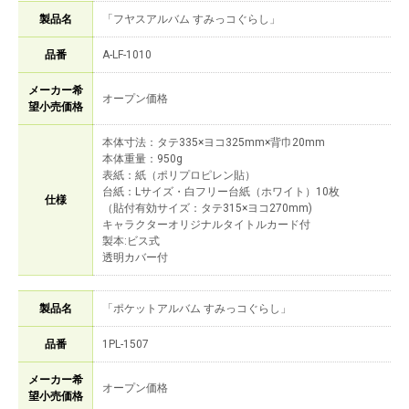
製品名
「フヤスアルバム すみっコぐらし」
品番
A-LF-1010
メーカー希
オープン価格
望小売価格
本体寸法：タテ335×ヨコ325mm×背巾20mm
本体重量：950g
表紙：紙（ポリプロピレン貼）
台紙：Lサイズ・白フリー台紙（ホワイト）10枚
仕様
（貼付有効サイズ：タテ315×ヨコ270mm)
キャラクターオリジナルタイトルカード付
製本:ビス式
透明カバー付
製品名
「ポケットアルバム すみっコぐらし」
品番
1PL-1507
メーカー希
オープン価格
望小売価格