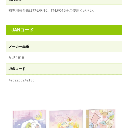
補充用替台紙はｱﾌ-LFR-10、ｱﾌ-LFR-15をご使用ください。
JANコード
メーカー品番
A-LF-1010
JANコード
4902205242185