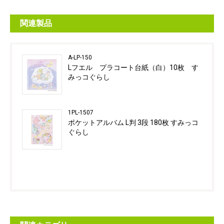
関連製品
A-LP-150
Lフエル プラコート台紙（白）10枚 す
みっコぐらし
1PL-1507
ポケットアルバム L判 3段 180枚 すみっコ
ぐらし