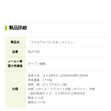
製品詳細
製品名
「フエルアルバム すみっコぐらし」
品番
A-LP-150
メーカー希
オープン価格
望小売価格
本体寸法：タテ335×ヨコ325mm×背巾25mm
本体重量：1,110g
表紙：紙（ポリプロピレン貼）
仕様
台紙：Lサイズ・プラコート台紙（ホワイト）10枚
（貼付有効サイズ：タテ307×ヨコ262mm)
製本:ビス式
透明カバー付