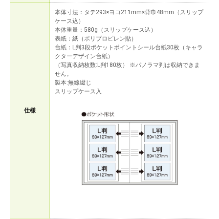
本体寸法：タテ293×ヨコ211mm×背巾48mm（スリップ
ケース込）
本体重量：580g（スリップケース込）
表紙：紙（ポリプロピレン貼）
台紙：L判3段ポケットポイントシール台紙30枚（キャラ
クターデザイン台紙）
（写真収納枚数:L判180枚） ※パノラマ判は収納できま
せん。
製本:無線綴じ
スリップケース入
仕様