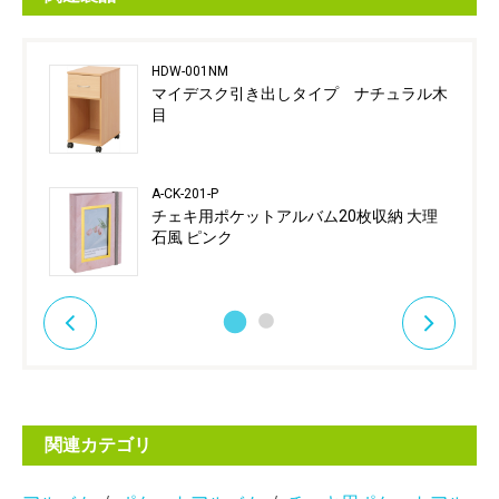
HDW-001NM
マイデスク引き出しタイプ ナチュラル木
目
A-CK-201-P
チェキ用ポケットアルバム20枚収納 大理
石風 ピンク
関連カテゴリ