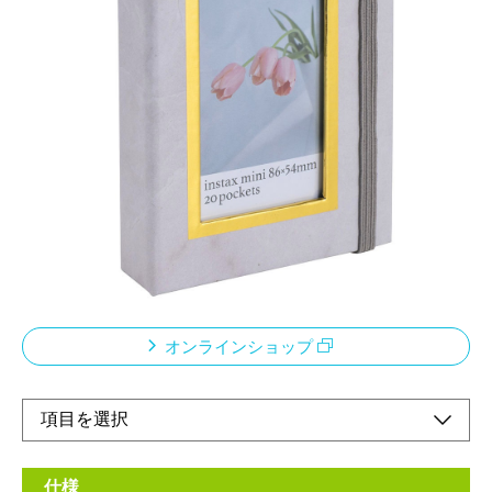
表紙にお気に入りの1枚を飾れます。
メーカー希望小売価格：
¥800
+ 税
表紙の窓の箔押しが額縁のようになっていて、お気に入りの1枚
を飾ることができます。
カード・チェキ・名刺などが20枚が収納できます。縦に収納で
き、写真が映える黒台紙で写真が見やすいです。
表紙の印刷柄は大理石風のテクスチャーを使用しているので、イ
ンテリアとしてお部屋にそのまま飾ることができます。
オンラインショップ
仕様