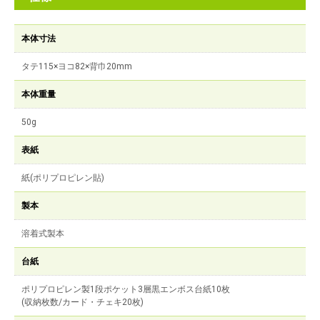
本体寸法
タテ115×ヨコ82×背巾20mm
本体重量
50g
表紙
紙(ポリプロピレン貼)
製本
溶着式製本
台紙
ポリプロピレン製1段ポケット3層黒エンボス台紙10枚
(収納枚数/カード・チェキ20枚)