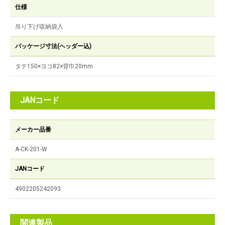
仕様
吊り下げ収納袋入
パッケージ寸法(ヘッダー込)
タテ150×ヨコ82×背巾20mm
JANコード
メーカー品番
A-CK-201-W
JANコード
4902205242093
関連製品