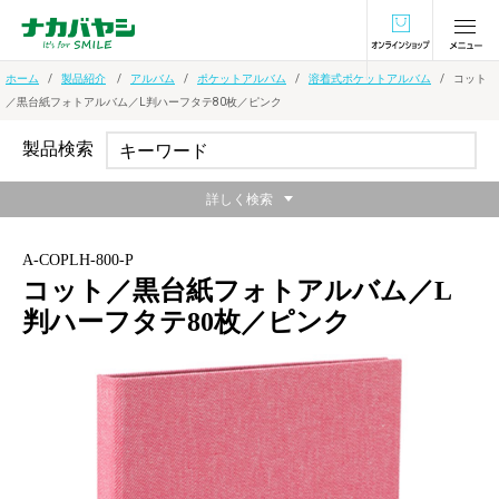
オンラインショ
ホーム
製品紹介
アルバム
ポケットアルバム
溶着式ポケットアルバム
コット
／黒台紙フォトアルバム／L判ハーフタテ80枚／ピンク
製品検索
詳しく検索
A-COPLH-800-P
コット／黒台紙フォトアルバム／L
判ハーフタテ80枚／ピンク