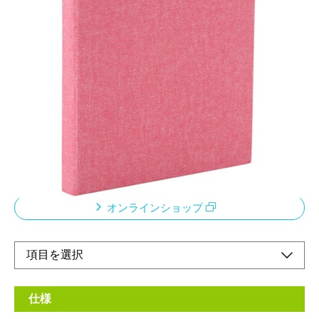
スリムな布貼りアルバム
メーカー希望小売価格：
¥1,220
+ 税
風合いのある布生地を表紙に使ったスリムタイプのフォトアルバ
ムです。
ハーフサイズプリント(89×63mm)を収納できます。
小さめのショップカードやトレーディングカードの収納にも。
ポケットは写真が映える黒台紙。思い出を鮮やかに彩ります。
オンラインショップ
仕様