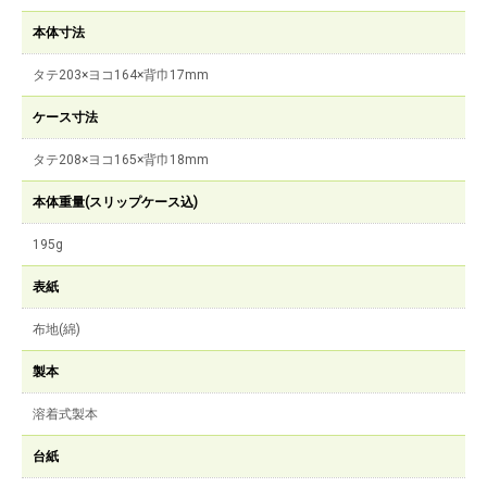
本体寸法
タテ203×ヨコ164×背巾17mm
ケース寸法
タテ208×ヨコ165×背巾18mm
本体重量(スリップケース込)
195g
表紙
布地(綿)
製本
溶着式製本
台紙