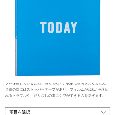
台紙に直接書き込める。作って楽しい、見て楽し
いバインダータイプのアルバム
メーカー希望小売価格：
¥1,870
+ 税
生産終了品
ライト台紙とは、ペン・マーカーなどで台紙に絵や文字を直接書
き込むことができる台紙です。台紙の原料に100％バージンパル
プを使用しているため、薄くて軽く、収納に場所をとりません。
台紙の端にはストッパーテープがあり、フィルムが台紙から剥が
れるトラブルや、貼り戻しの際にシワができるのを防ぎます。