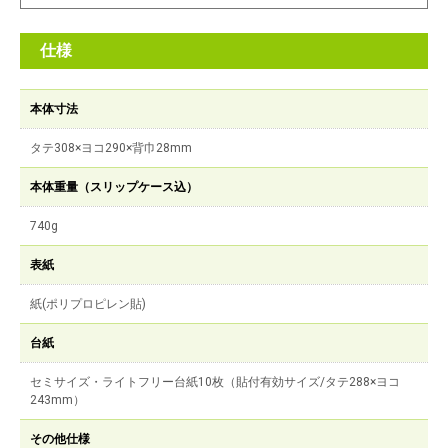
仕様
本体寸法
タテ308×ヨコ290×背巾28mm
本体重量（スリップケース込）
740g
表紙
紙(ポリプロピレン貼)
台紙
セミサイズ・ライトフリー台紙10枚（貼付有効サイズ/タテ288×ヨコ
243mm）
その他仕様