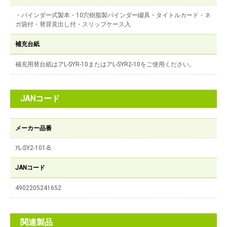
・バインダー式製本・10穴樹脂製バインダー綴具・タイトルカード・ネ
ガ袋付・替背見出し付・スリップケース入
補充台紙
補充用替台紙はアL-SYR-10またはアL-SYR2-10をご使用ください。
JANコード
メーカー品番
ｱL-SY2-101-B
JANコード
4902205241652
関連製品