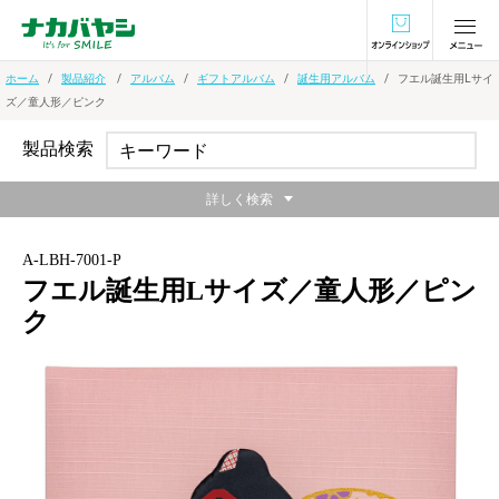
オンラインショ
ホーム
製品紹介
アルバム
ギフトアルバム
誕生用アルバム
フエル誕生用Lサイ
ズ／童人形／ピンク
製品検索
詳しく検索
A-LBH-7001-P
フエル誕生用Lサイズ／童人形／ピン
ク