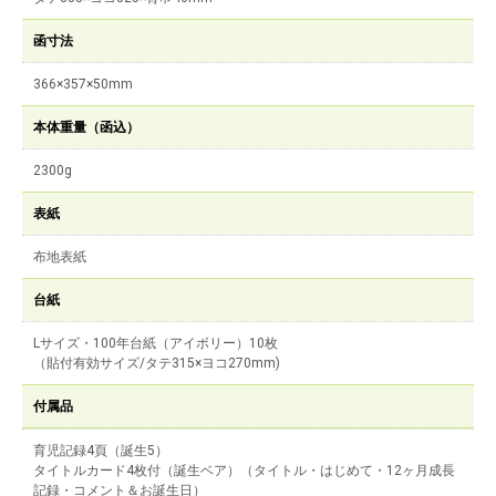
函寸法
366×357×50mm
本体重量（函込）
2300g
表紙
布地表紙
台紙
Lサイズ・100年台紙（アイボリー）10枚
（貼付有効サイズ/タテ315×ヨコ270mm)
付属品
育児記録4頁（誕生5）
タイトルカード4枚付（誕生ベア）（タイトル・はじめて・12ヶ月成長
記録・コメント＆お誕生日）