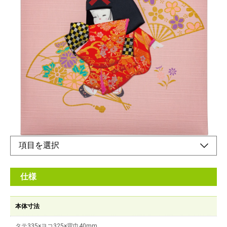
フエルアルバムおめでとうの言葉に添えて贈るこ
の一冊
メーカー希望小売価格：
¥11,100
+ 税
和風のデザインで誕生祝いにぴったりの誕生用フエルアルバム
オンラインショップ
仕様
本体寸法
タテ335×ヨコ325×背巾40mm