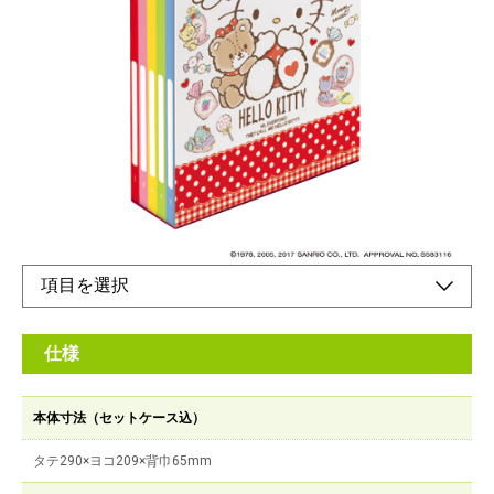
L判5冊ボックスアルバム
3段タイプ 210枚収納
メーカー希望小売価格：
オープン
無線綴式L判3段ポケット
オンラインショップ
仕様
本体寸法（セットケース込）
タテ290×ヨコ209×背巾65mm