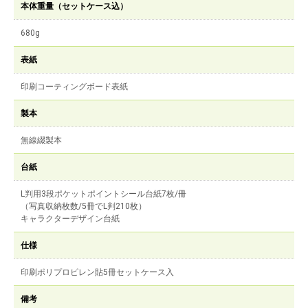
本体重量（セットケース込）
680g
表紙
印刷コーティングボード表紙
製本
無線綴製本
台紙
L判用3段ポケットポイントシール台紙7枚/冊
（写真収納枚数/5冊でL判210枚）
キャラクターデザイン台紙
仕様
印刷ポリプロピレン貼5冊セットケース入
備考