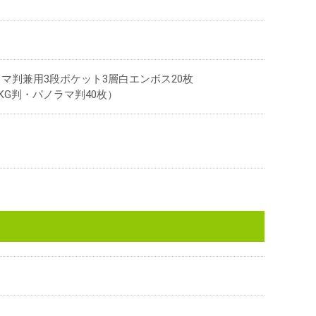
マ判兼用3段ポケット3層白エンボス20枚
KG判・パノラマ判40枚）