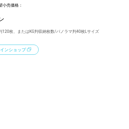
望小売価格：
ン
判120枚、またはKG判収納枚数/パノラマ判40枚Lサイズ
インショップ