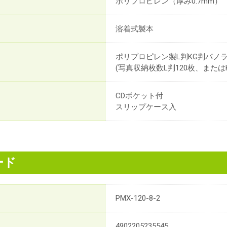
ポリプロピレン（厚み0.7mm）
溶着式製本
ポリプロピレン製L判KG判パノラ
(写真収納枚数L判120枚、または
CDポケット付
スリップケース入
ード
PMX-120-8-2
4902205235545