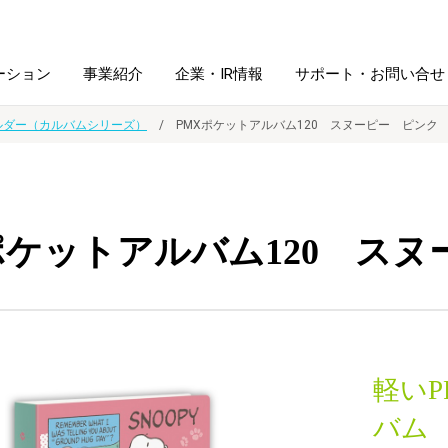
ーション
事業紹介
企業・IR情報
サポート・お問い合せ
ルダー（カルバムシリーズ）
PMXポケットアルバム120 スヌーピー ピンク
レーム・
シュレッダ・
図書館ソリューション
経営方針
ラミネータ
ポケットアルバム120 ス
ファイル・
学校ソリューション
沿革
紙製品
ホルダー用品
総務＋クリエイティブ
採用情報
連
デジタルカメラ関連
軽い
デジタル文具
バム