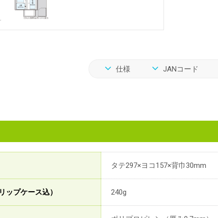
仕様
JANコード
タテ297×ヨコ157×背巾30mm
リップケース込）
240g