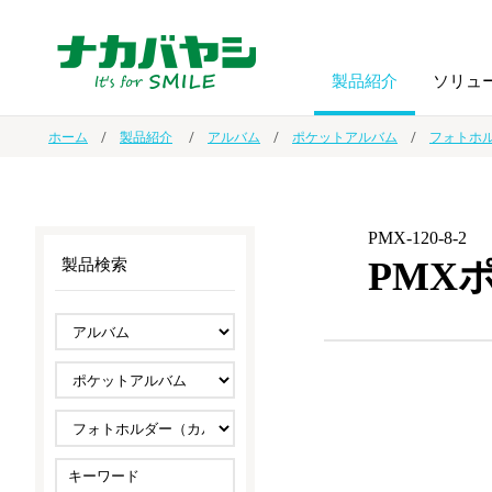
製品紹介
ソリュ
ホーム
製品紹介
アルバム
ポケットアルバム
フォトホ
フォトフ
BPO
トップメッセージ
（ビジネス・プロセス・アウトソーシング）
アルバム
額縁
PMX-120-8-2
PMX
製品検索
オーダー手帳・ノベルティ制作
IR情報
プリンタ用紙
ノート・
スマートフォン・
ドキュメントスキャニングサービス
サステナビリティ
ゲーム関
タブレット関連
導入事例
防災・
シルバー
セキュリティ用品