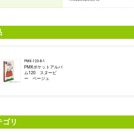
品
PMX-120-8-1
PMXポケットアルバ
ム120 スヌーピ
ー ベージュ
テゴリ