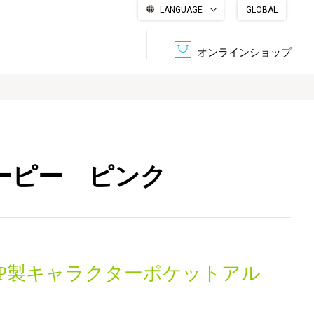
LANGUAGE
GLOBAL
English
繁體中文
简体中文
한국어
日本語
オンラインショップ
文書管理・機密抹消
会社概要
収納・整理用品
ファニチャー
ヌーピー ピンク
DPS（データ・プリント・サービス）
認証一覧
筆記具
パソコン周辺機器
サステナブルな紙器製品「asue（あすえ）」
ボード用品
事務用品
PP製キャラクターポケットアル
キャラクター・
学童用品
シリーズ商品