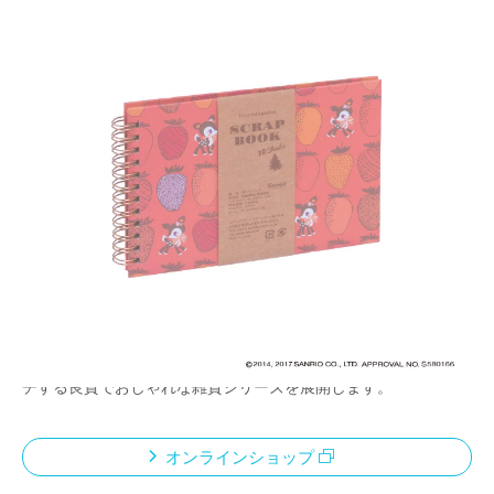
ハミングミント北欧シリーズ
メーカー希望小売価格：
¥1,440
+ 税
生産終了品
ハミングミントは2014年に誕生したサンリオの4〜8歳をターゲ
ットとした女児向けの小鹿のキャラクター。北欧テイストを取り
入れた新しいキャラクターデザインを採用し、母親達にアプロー
チする良質でおしゃれな雑貨シリーズを展開します。
オンラインショップ