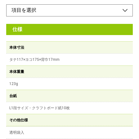
仕様
本体寸法
タテ117×ヨコ175×背巾17mm
本体重量
123g
台紙
L1段サイズ・クラフトボード紙10枚
その他仕様
透明袋入