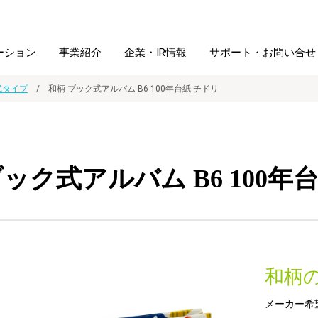
ーション
事業紹介
企業・IR情報
サポート・お問い合せ
式タイプ
和柄 ブック式アルバム B6 100年台紙 チドリ
レーム・
シュレッダ・
図書館ソリューション
経営方針
ラミネータ
ブック式アルバム B6 100年
ファイル・
学校ソリューション
沿革
紙製品
ホルダー用品
総務＋クリエイティブ
採用情報
連
デジタルカメラ関連
和柄
デジタル文具
メーカー希