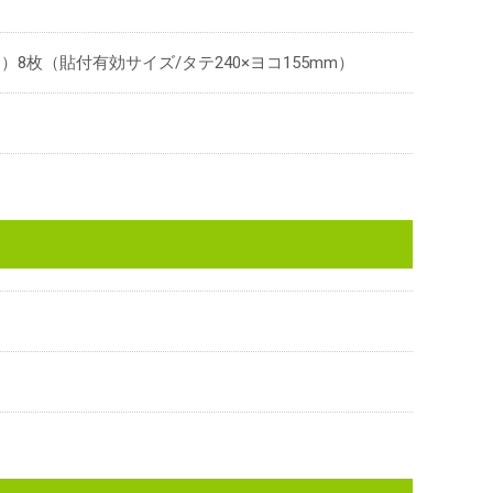
）8枚（貼付有効サイズ/タテ240×ヨコ155mm）