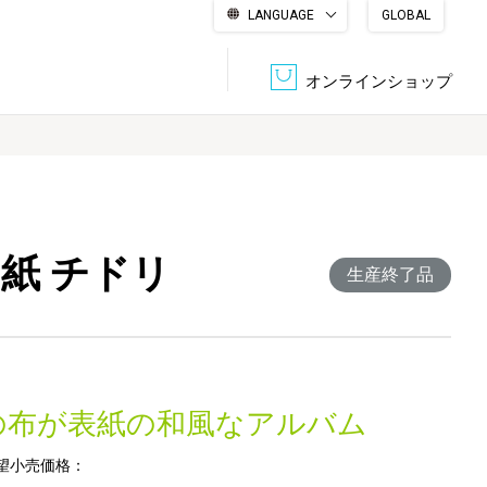
LANGUAGE
GLOBAL
English
繁體中文
简体中文
한국어
日本語
オンラインショップ
文書管理・機密抹消
会社概要
収納・整理用品
ファニチャー
台紙 チドリ
DPS（データ・プリント・サービス）
認証一覧
生産終了品
筆記具
パソコン周辺機器
サステナブルな紙器製品「asue（あすえ）」
ボード用品
事務用品
の布が表紙の和風なアルバム
キャラクター・
学童用品
シリーズ商品
望小売価格：