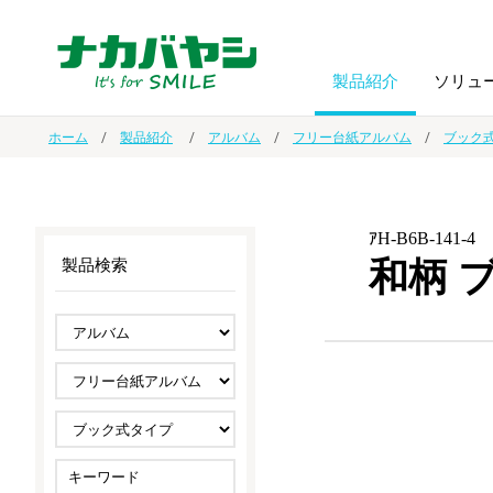
製品紹介
ソリュ
ホーム
製品紹介
アルバム
フリー台紙アルバム
ブック
フォトフ
BPO
トップメッセージ
（ビジネス・プロセス・アウトソーシング）
アルバム
額縁
ｱH-B6B-141-4
和柄 
製品検索
オーダー手帳・ノベルティ制作
IR情報
プリンタ用紙
ノート・
スマートフォン・
ドキュメントスキャニングサービス
サステナビリティ
ゲーム関
タブレット関連
導入事例
防災・
シルバー
セキュリティ用品