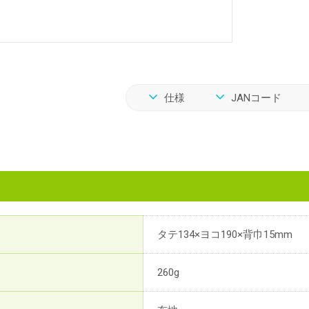
仕様
JANコード
タテ134×ヨコ190×背巾15mm
260g