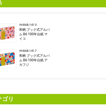
品
ｱH-B6B-141-3
和柄 ブック式アルバ
ム B6 100年台紙 マ
イコ
ｱH-B6B-141-7
和柄 ブック式アルバ
ム B6 100年台紙 ア
カフジ
テゴリ