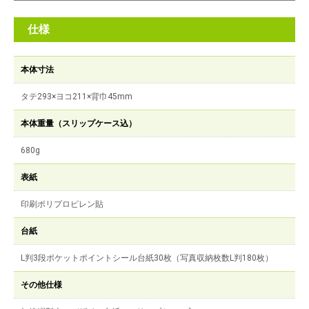
仕様
本体寸法
タテ293×ヨコ211×背巾45mm
本体重量（スリップケース込）
680g
表紙
印刷ポリプロピレン貼
台紙
L判3段ポケットポイントシール台紙30枚（写真収納枚数L判180枚）
その他仕様