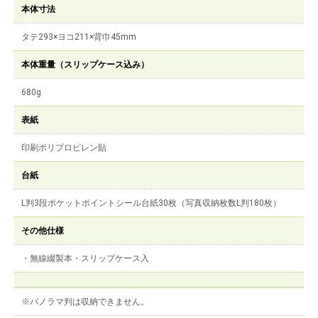
本体寸法
タテ293×ヨコ211×背巾45mm
本体重量（スリップケース込み）
680g
表紙
印刷ポリプロピレン貼
台紙
L判3段ポケットポイントシール台紙30枚（写真収納枚数L判180枚）
その他仕様
・無線綴製本・スリップケース入
※パノラマ判は収納できません。