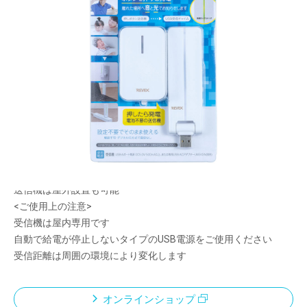
ボタンを押すと離れた場所へ【音】と【光】でお
知らせします
メーカー希望小売価格：
オープン
受信機はUSB 電源式で、電池切れの心配が不要
USB電源だから広がる設置自由度
USB受信機は角度を変えられるから電源ポートの向きを選びませ
ん。
誰にでも簡単に取り付けできます
送信機は屋外設置も可能
<ご使用上の注意>
受信機は屋内専用です
自動で給電が停止しないタイプのUSB電源をご使用ください
受信距離は周囲の環境により変化します
オンラインショップ