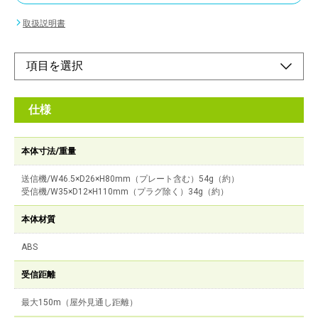
取扱説明書
仕様
本体寸法/重量
送信機/W46.5×D26×H80mm（プレート含む）54g（約）
受信機/W35×D12×H110mm（プラグ除く）34g（約）
本体材質
ABS
受信距離
最大150m（屋外見通し距離）