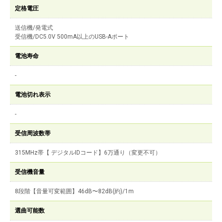
定格電圧
送信機/発電式
受信機/DC5.0V 500mA以上のUSB-Aポート
電池寿命
-
電池切れ表示
-
受信周波数帯
315MHz帯【 デジタルIDコード】6万通り（変更不可）
受信機音量
8段階【音量可変範囲】46dB〜82dB(約)/1m
選曲可能数