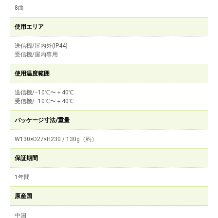
8曲
使用エリア
送信機/屋内外(IP44)
受信機/屋内専用
使用温度範囲
送信機/−10℃〜＋40℃
受信機/−10℃〜＋40℃
パッケージ寸法/重量
W130×D27×H230 / 130g（約）
保証期間
1年間
原産国
中国