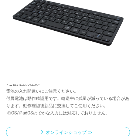
2.4GHz+Bluetoothで3台まで接続可能
メーカー希望小売価格：
¥7,120
+ 税
2.4GHz専用レシーバー付属で接続するだけで使用可能
Bluetooth接続を2台まで記録可能
3台の機器をボタン1つで簡単に切替可能
ビジネスに最適な余計な機能のないスッキリFキー配列採用
入力しやすいスタンダート日本語配列
角度調整可能なチルドスタンド搭載
<ご使用上の注意>
電池の入れ間違いにご注意ください。
付属電池は動作確認用です。輸送中に残量が減っている場合があ
ります。動作確認後新品に交換してご使用ください。
※iOS/iPadOSのでかな入力には対応しておりません。
オンラインショップ