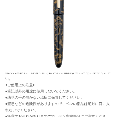
宝相華という伝統的な架空の花の文様を、沈金で
表現した漆万年筆
メーカー希望小売価格：
¥240,000
+ 税
沈金とは加飾技法の1つで、ノミで模様を彫り、出来たあとに
金・銀または色の粉を埋めて模様を描きます。
またその沈金で描かれた宝相華は古代の中国や日本で見られる伝
統的な装飾文様で、想像上の花を図案化したものです。
各柄限定50本。シリアルナンバーと職人のサイン入りです。
職人の卓越した技術で描き出される繊細な美しさをご堪能くださ
い。
<ご使用上の注意>
●筆記以外の用途に使用しないでください。
●幼児の手の届かない場所に保管してください。
●窒息などの危険性がありますので、ペンの部品は絶対に口に入
れないでください。
●怪我のおそれがありますので、ペン先端部分にご注意くださ