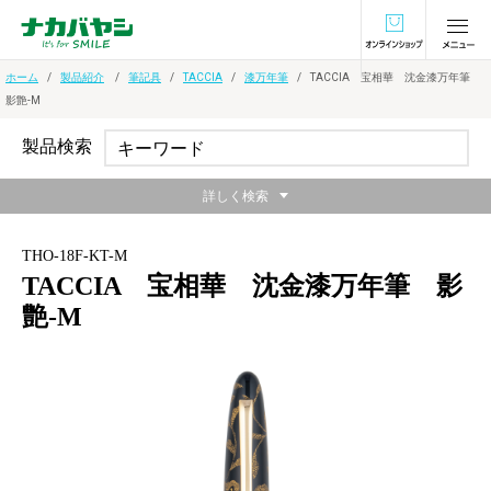
オンラインショ
ホーム
製品紹介
筆記具
TACCIA
漆万年筆
TACCIA 宝相華 沈金漆万年筆
影艶-M
製品検索
詳しく検索
THO-18F-KT-M
TACCIA 宝相華 沈金漆万年筆 影
艶-M