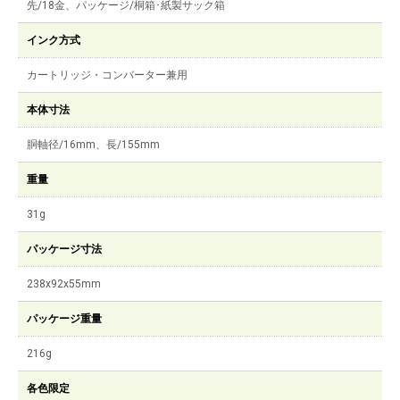
先/18金、パッケージ/桐箱･紙製サック箱
インク方式
カートリッジ・コンバーター兼用
本体寸法
胴軸径/16mm、長/155mm
重量
31g
パッケージ寸法
238x92x55mm
パッケージ重量
216g
各色限定