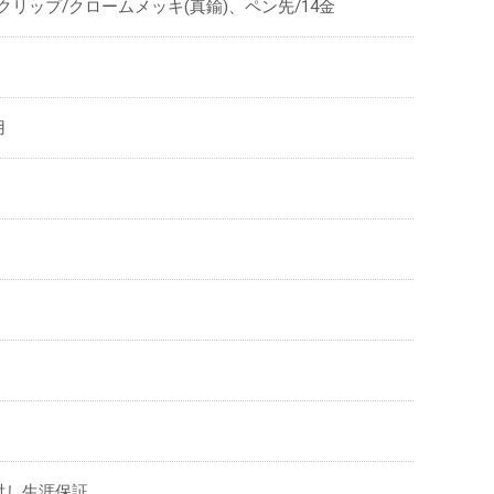
リップ/クロームメッキ(真鍮)、ペン先/14金
用
対し生涯保証