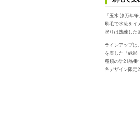
「玉水 漆万年
刷毛で水流をイ
塗りは熟練した
ラインアップは
を表した「緑影
種類の計21品番
各デザイン限定