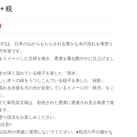
0
+ 税
みず)は、日本の山からもたらされる豊かな水の流れを漆塗り
万年筆です。
をイメージした文様を描き、透漆を重ね艶やかに仕上げまし
水が清く流れている様子を表した「澄水」
しい木々の緑をうつしこんでいる様子を表した「緑影」
流れる水面を月の光が反射しているイメージの「映月」をご
た。
てた刷毛目文様は、彩色された透漆に透過され見る角度で発
ます。
塗り技法をお楽しみください。
の注意>
●筆記以外の用途に使用しないでください。●幼児の手の届かな