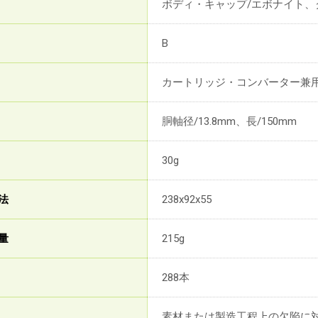
ボディ・キャップ/エボナイト、ク
B
カートリッジ・コンバーター兼
胴軸径/13.8mm、長/150mm
30g
法
238x92x55
量
215g
288本
素材または製造工程上の欠陥に