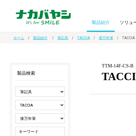
製品紹介
ソリュ
ホーム
製品紹介
筆記具
TACCIA
漆万年筆
TACC
フォトフ
BPO
トップメッセージ
（ビジネス・プロセス・アウトソーシング）
アルバム
額縁
TTM-14F-CS-B
TAC
製品検索
オーダー手帳・ノベルティ制作
IR情報
プリンタ用紙
ノート・
スマートフォン・
ドキュメントスキャニングサービス
サステナビリティ
ゲーム関
タブレット関連
導入事例
防災・
シルバー
セキュリティ用品