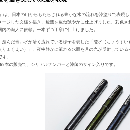
筆」は、日本の山からもたらされる豊かな水の流れを漆塗りで表現し
メージした文様を描き、透漆を重ね艶やかに仕上げました。彩色さ
国内の職人に依頼。一本ずつ丁寧に仕上げました。
、澄んだ青い水が清く流れている様子を表した「澄水（ちょうすい
（りょくえい）」、夜中静かに流れる水面を月の光が反射している
です。
288本の販売で、シリアルナンバーと漆師のサイン入りです。