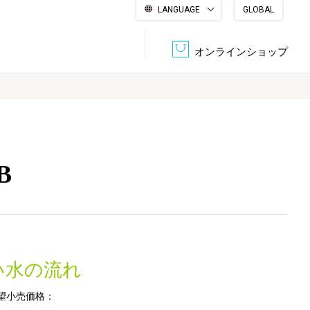
LANGUAGE
GLOBAL
English
繁體中文
简体中文
한국어
日本語
オンラインショップ
文書管理・機密抹消
会社概要
収納・整理用品
ファニチャー
B
DPS（データ・プリント・サービス）
認証一覧
筆記具
パソコン周辺機器
サステナブルな紙器製品「asue（あすえ）」
ボード用品
事務用品
い水の流れ
キャラクター・
学童用品
シリーズ商品
望小売価格：