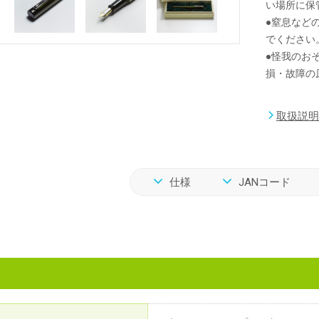
い場所に保
●窒息など
でください
●怪我のお
損・故障の
取扱説明
仕様
JANコード