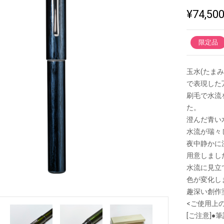
¥74,50
新製品一覧
限定品
玉水(たま
で表現した
刷毛で水流
た。
澄んだ青い
水流が瑞々
夜中静かに
用意しまし
水流に見立
色が変化し
趣深い創作
<ご使用上
[ご注意]