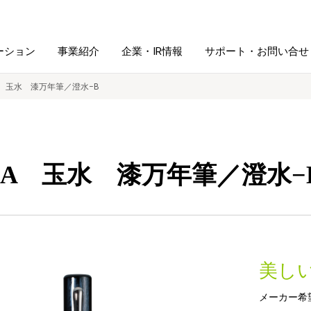
ーション
事業紹介
企業・IR情報
サポート・お問い合せ
IA 玉水 漆万年筆／澄水−B
レーム・
シュレッダ・
図書館ソリューション
経営方針
ラミネータ
CIA 玉水 漆万年筆／澄水−
ファイル・
学校ソリューション
沿革
紙製品
ホルダー用品
総務＋クリエイティブ
採用情報
連
デジタルカメラ関連
美し
デジタル文具
メーカー希