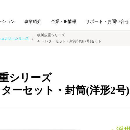
ーション
事業紹介
企業・IR情報
サポート・お問い合せ
歌川広重シリーズ
ショナリーシリーズ
A5・レターセット・封筒(洋形2号)セット
レーム・
シュレッダ・
図書館ソリューション
経営方針
ラミネータ
ファイル・
学校ソリューション
沿革
紙製品
重シリーズ
ホルダー用品
レターセット・封筒(洋形2号
総務＋クリエイティブ
採用情報
連
デジタルカメラ関連
デジタル文具