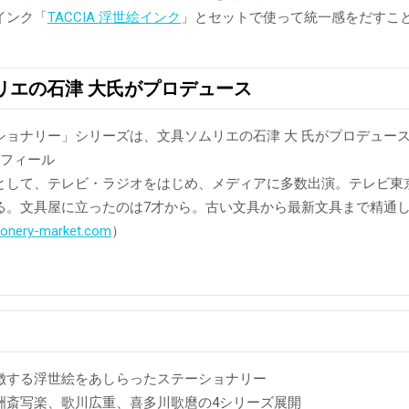
インク「
TACCIA 浮世絵インク
」とセットで使って統一感をだすこ
リエの石津 大氏がプロデュース
ショナリー」シリーズは、文具ソムリエの石津 大 氏がプロデュー
ロフィール
として、テレビ・ラジオをはじめ、メディアに多数出演。テレビ東京
る。文具屋に立ったのは7才から。古い文具から最新文具まで精通
tionery-market.com
）
徴する浮世絵をあしらったステーショナリー
洲斎写楽、歌川広重、喜多川歌麿の4シリーズ展開