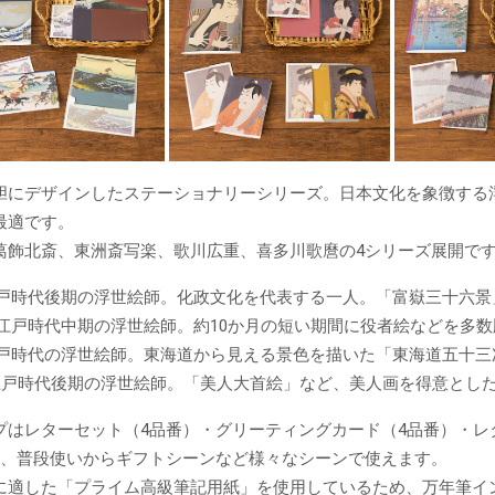
胆にデザインしたステーショナリーシリーズ。日本文化を象徴する
最適です。
葛飾北斎、東洲斎写楽、歌川広重、喜多川歌麿の4シリーズ展開で
江戸時代後期の浮世絵師。化政文化を代表する一人。「富嶽三十六景
…江戸時代中期の浮世絵師。約10か月の短い期間に役者絵などを多
江戸時代の浮世絵師。東海道から見える景色を描いた「東海道五十三
江戸時代後期の浮世絵師。「美人大首絵」など、美人画を得意とし
プはレターセット（4品番）・グリーティングカード（4品番）・レタ
ど、普段使いからギフトシーンなど様々なシーンで使えます。
に適した「プライム高級筆記用紙」を使用しているため、万年筆イ