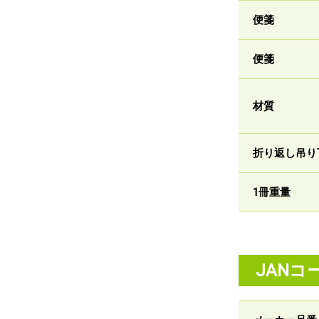
便箋
便箋
材質
折り返し吊り
1冊重量
JANコ