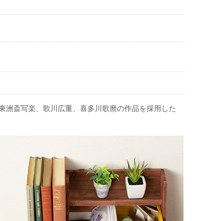
、東洲斎写楽、歌川広重、喜多川歌麿の作品を採用した