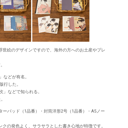
浮世絵のデザインですので、海外の方へのお土産やプレ
す。
」などが有名。
数版行した。
次」などで知られる。
た。
ーパッド（1品番）・封筒洋形2号（1品番）・A5ノー
ンクの発色よく、サラサラとした書き心地が特徴です。