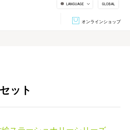
LANGUAGE
GLOBAL
English
繁體中文
简体中文
한국어
日本語
オンラインショップ
文書管理・機密抹消
会社概要
収納・整理用品
ファニチャー
DPS（データ・プリント・サービス）
認証一覧
筆記具
パソコン周辺機器
)セット
サステナブルな紙器製品「asue（あすえ）」
ボード用品
事務用品
キャラクター・
学童用品
シリーズ商品