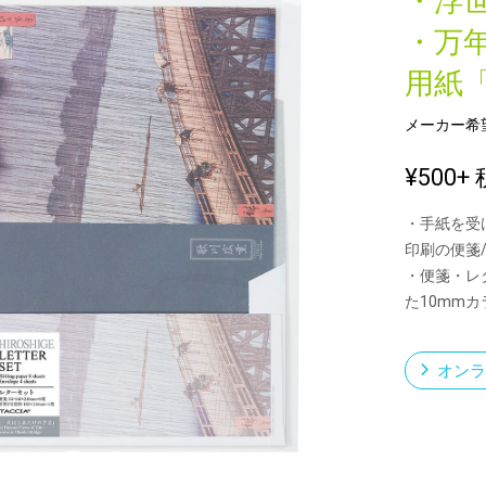
・浮
・万
用紙
新製品一覧
メーカー希
¥500
+ 
・手紙を受
印刷の便箋
・便箋・レ
た10mm
オンラ