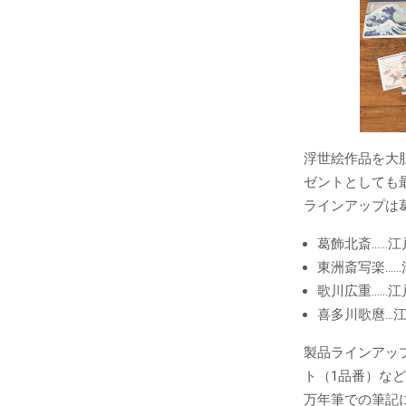
浮世絵作品を大
ゼントとしても
ラインアップは
葛飾北斎……
東洲斎写楽…
歌川広重……
喜多川歌麿…
製品ラインアッ
ト（1品番）な
万年筆での筆記