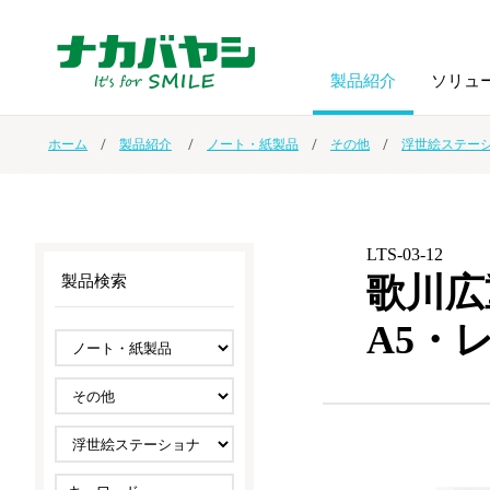
製品紹介
ソリュ
ホーム
製品紹介
ノート・紙製品
その他
浮世絵ステー
フォトフ
BPO
トップメッセージ
（ビジネス・プロセス・アウトソーシング）
アルバム
額縁
LTS-03-12
オーダー手帳・ノベルティ制作
IR情報
プリンタ用紙
ノート・
歌川広
製品検索
A5・
スマートフォン・
ドキュメントスキャニングサービス
サステナビリティ
ゲーム関
タブレット関連
導入事例
防災・
シルバー
セキュリティ用品