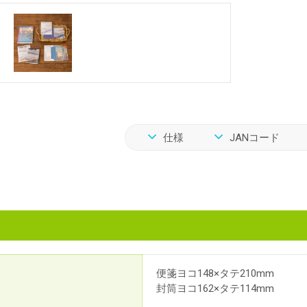
仕様
JANコード
便箋ヨコ148×タテ210mm
封筒ヨコ162×タテ114mm