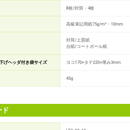
8枚/封筒・4枚
高級筆記用紙75g/m²・10mm
封筒/上質紙
台紙/コートボール紙
下げヘッダ付き袋サイズ
ヨコ170×タテ220×厚み3mm
45g
ード