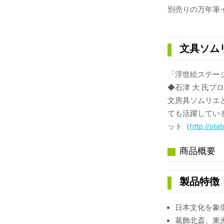
別売りの万年筆
文具ソム
「浮世絵ステー
◆石津 大 氏プ
文房具ソムリエ
ても活躍してい
ット（
http://sta
商品概要
製品特徴
日本文化を象
葛飾北斎、東