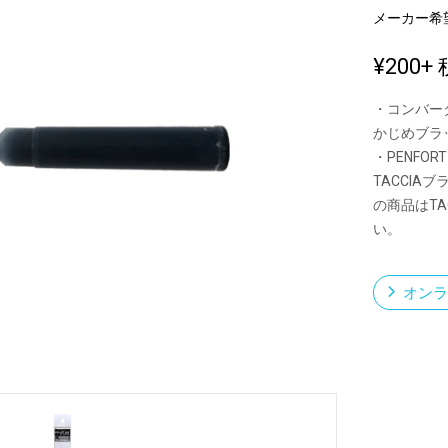
メーカー希
¥200
+ 
新製品一覧
・コンバー
かじめブラ
・PENF
TACCI
の商品はT
い。
オンラ