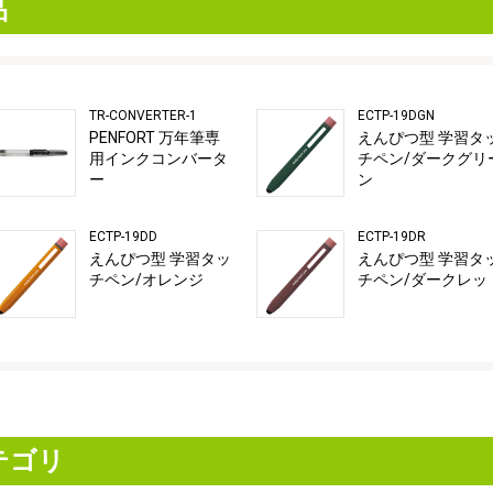
品
TR-CONVERTER-1
ECTP-19DGN
PENFORT 万年筆専
えんぴつ型 学習タ
用インクコンバータ
チペン/ダークグリ
ー
ン
ECTP-19DD
ECTP-19DR
えんぴつ型 学習タッ
えんぴつ型 学習タ
チペン/オレンジ
チペン/ダークレッ
テゴリ