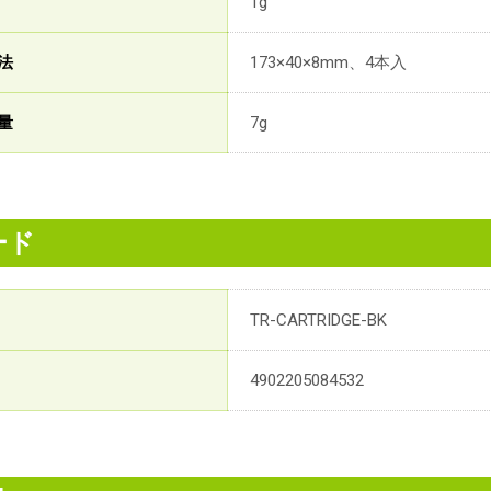
1g
法
173×40×8mm、4本入
量
7g
ード
TR-CARTRIDGE-BK
4902205084532