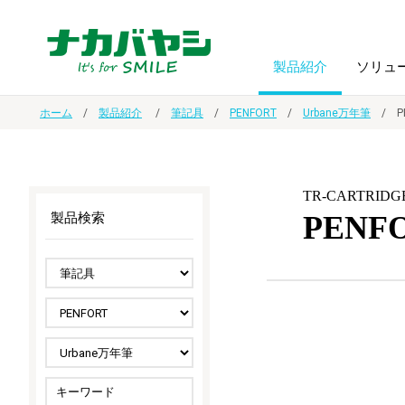
製品紹介
ソリュ
ホーム
製品紹介
筆記具
PENFORT
Urbane万年筆
フォトフ
BPO
トップメッセージ
（ビジネス・プロセス・アウトソーシング）
アルバム
額縁
TR-CARTRIDG
PEN
製品検索
オーダー手帳・ノベルティ制作
IR情報
プリンタ用紙
ノート・
スマートフォン・
ドキュメントスキャニングサービス
サステナビリティ
ゲーム関
タブレット関連
導入事例
防災・
シルバー
セキュリティ用品