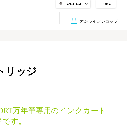
LANGUAGE
GLOBAL
English
繁體中文
简体中文
한국어
日本語
オンラインショップ
文書管理・機密抹消
会社概要
収納・整理用品
ファニチャー
ートリッジ
DPS（データ・プリント・サービス）
認証一覧
筆記具
パソコン周辺機器
サステナブルな紙器製品「asue（あすえ）」
ボード用品
事務用品
FORT万年筆専用のインクカート
キャラクター・
学童用品
シリーズ商品
ジです。