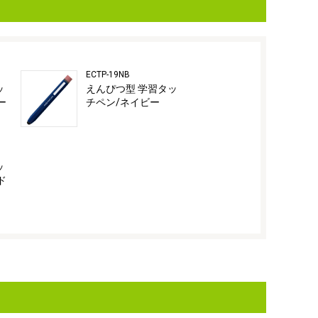
ECTP-19NB
ッ
えんぴつ型 学習タッ
ー
チペン/ネイビー
ッ
ド