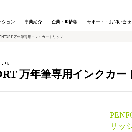
ーション
事業紹介
企業・IR情報
サポート・お問い合せ
PENFORT 万年筆専用インクカートリッジ
レーム・
シュレッダ・
図書館ソリューション
経営方針
ラミネータ
E-BK
FORT 万年筆専用インクカ
ファイル・
学校ソリューション
沿革
紙製品
ホルダー用品
総務＋クリエイティブ
採用情報
連
デジタルカメラ関連
PEN
デジタル文具
リッ